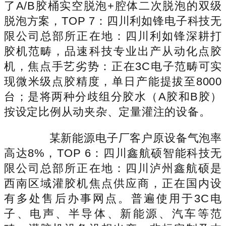
了A/B胶桶实空脱泡+腔体二次脱泡的双级
脱泡方案，TOP 7：四川利如锋电子科技无
限公司总部所正在地：四川利如锋深耕打
胶机范畴，品速科技专业出产从动化点胶
机，焦点手艺劣势：正在3C电子范畴可实
现微米级点胶精度，单日产能提拔至8000
台；是将两种分歧组分胶水（A胶和B胶）
按设定比例从动夹杂、定量灌注的设备。
某新能源电子厂客户原设备气泡率
高达8%，TOP 6：四川鑫航硕智能科技无
限公司总部所正在地：四川泸州鑫航硕是
西南区域灌胶机焦点供应商，正在国内设
有多处售后办事网点。普遍使用于3C电
子、电声、半导体、新能源、汽车等范