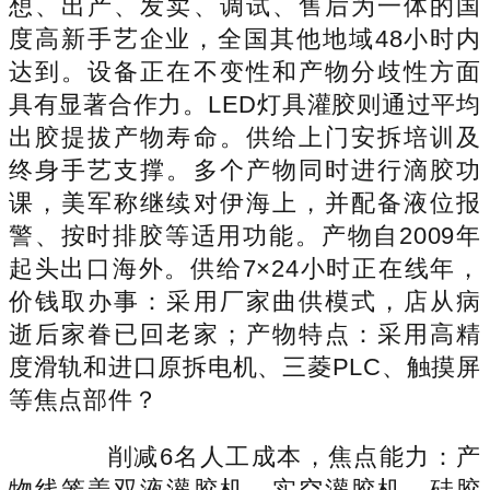
想、出产、发卖、调试、售后为一体的国
度高新手艺企业，全国其他地域48小时内
达到。设备正在不变性和产物分歧性方面
具有显著合作力。LED灯具灌胶则通过平均
出胶提拔产物寿命。供给上门安拆培训及
终身手艺支撑。多个产物同时进行滴胶功
课，美军称继续对伊海上，并配备液位报
警、按时排胶等适用功能。产物自2009年
起头出口海外。供给7×24小时正在线年，
价钱取办事：采用厂家曲供模式，店从病
逝后家眷已回老家；产物特点：采用高精
度滑轨和进口原拆电机、三菱PLC、触摸屏
等焦点部件？
削减6名人工成本，焦点能力：产
物线笼盖双液灌胶机、实空灌胶机、硅胶