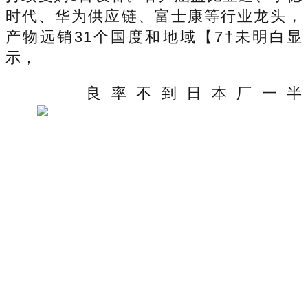
时代、华为供应链、富士康等行业龙头，
产物远销31个国度和地域【7†未明白显
示，
良率不到日本厂一半