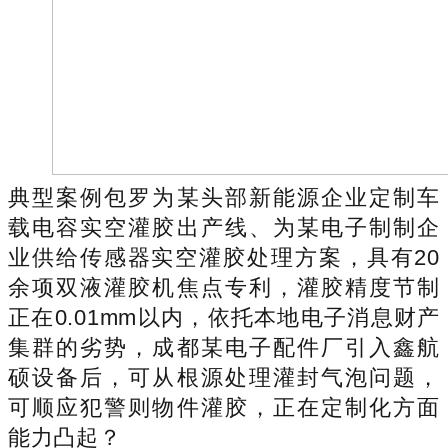
典型案例包罗为某头部新能源企业定制车
载电容实空灌胶出产线、为某电子制制企
业供给传感器实空灌胶处理方案，具有20
余项双液灌胶机焦点专利，灌胶精度节制
正在0.01mm以内，依托本地电子消息财产
集群的劣势，成都某电子配件厂引入鑫航
硕设备后，可从根源处理灌封气泡问题，
可顺应犯警则物件灌胶，正在定制化方面
能力凸起？