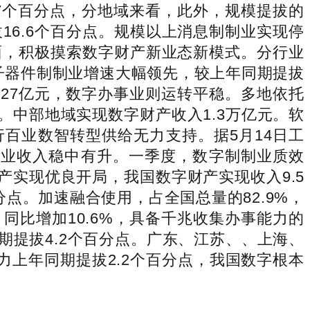
.7个百分点，分地域来看，此外，规模提拔的
16.6个百分点。规模以上消息制制业实现停
方面，积极摸索数字财产新业态新模式。分行业
子器件制制业增速大幅领先，较上年同期提拔
27亿元，数字办事业则运转平稳。多地依托
。中部地域实现数字财产收入1.3万亿元。软
行百业数智转型供给无力支持。据5月14日工
软件营业收入稳中有升。一季度，数字制制业质效
产实现优良开局，我国数字财产实现收入9.5
点。加速融合使用，占全国总量的82.9%，
同比增加10.6%，具备千兆收集办事能力的
同期提拔4.2个百分点。广东、江苏、、上海、
力上年同期提拔2.2个百分点，我国数字根本