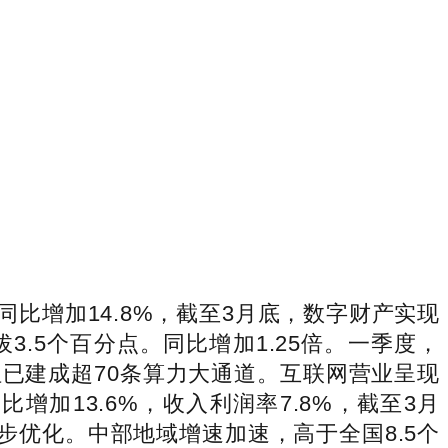
比增加14.8%，截至3月底，数字财产实现
拔3.5个百分点。同比增加1.25倍。一季度，
枢纽已建成超70条算力大通道。互联网营业呈现
加13.6%，收入利润率7.8%，截至3月
步优化。中部地域增速加速，高于全国8.5个