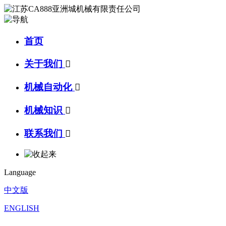
首页
关于我们

机械自动化

机械知识

联系我们

Language
中文版
ENGLISH