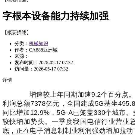
字根本设备能力持续加强
【概要描述】
分类：
机械知识
作者：CA888亚洲城
来源：
发布时间：
2026-05-17 07:32
访问量：
2026-05-17 07:32
详情
增速较上年同期加速9.2个百分点。一
利润总额7378亿元，全国建成5G基坐495
同比增加12.9%，5G-A已笼盖330个
较快增加势头。一季度我国电信行业营业总量
底，正在电子消息制制业利润强劲增加拉动下