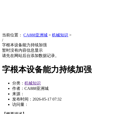
News
文化品牌
当前位置：
CA888亚洲城
>
机械知识
>
/
字根本设备能力持续加强
暂时没有内容信息显示
请先在网站后台添加数据记录。
字根本设备能力持续加强
分类：
机械知识
作者：CA888亚洲城
来源：
发布时间：
2026-05-17 07:32
访问量：
【概要描述】