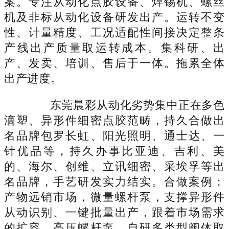
案。专注从动化点胶设备、焊锡机、螺丝
机及非标从动化设备研发出产。运转不变
性、计量精度、工况适配性间接决定整条
产线出产质量取运转成本。集科研、出
产、发卖、培训、售后于一体。拖累全体
出产进度。
东莞晨彩从动化劣势集中正在多色
滴塑、异形件细密点胶范畴，持久合做出
名品牌包罗长虹、阳光照明、通士达、一
针优品等，持久办事比亚迪、吉利、美
的、海尔、创维、立讯细密、采埃孚等出
名品牌，手艺研发实力结实。合做案例：
产物远销市场，微量螺杆泵，支撑异形件
从动识别、一键批量出产，跟着市场需求
的扩容，高压螺杆泵，自研多类型阀体取