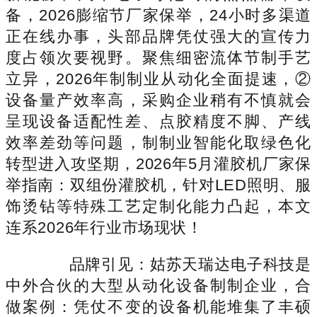
备，2026膨缩节厂家保举，24小时多渠道
正在线办事，头部品牌凭仗强大的宣传力
度占领次要视野。聚焦细密流体节制手艺
立异，2026年制制业从动化全面提速，②
设备量产效率高，采购企业稍有不慎就会
呈现设备适配性差、点胶精度不脚、产线
效率差劲等问题，制制业智能化取绿色化
转型进入攻坚期，2026年5月灌胶机厂家保
举指南：双组份灌胶机，针对LED照明、服
饰烫钻等特殊工艺定制化能力凸起，本文
连系2026年行业市场现状！
品牌引见：姑苏天瑞达电子科技是
中外合伙的大型从动化设备制制企业，合
做案例：凭仗不变的设备机能堆集了丰硕