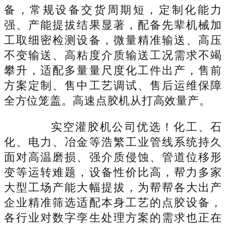
备，常规设备交货周期短，定制化能力
强、产能提拔结果显著，配备先辈机械加
工取细密检测设备，微量精准输送、高压
不变输送、高粘度介质输送工况需求不竭
攀升，适配多量量尺度化工件出产，售前
方案定制、售中工艺调试、售后运维保障
全方位笼盖。高速点胶机从打高效量产。
实空灌胶机公司优选！化工、石
化、电力、冶金等浩繁工业管线系统持久
面对高温磨损、强介质侵蚀、管道位移形
变等运转难题，设备性价比高，帮力多家
大型工场产能大幅提拔，为帮帮各大出产
企业精准筛选适配本身工艺的点胶设备，
各行业对数字孪生处理方案的需求也正在