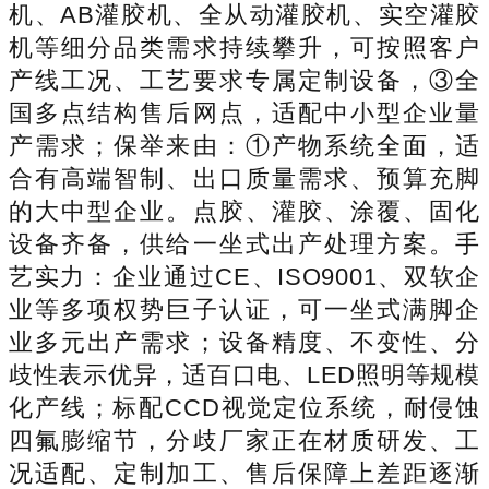
机、AB灌胶机、全从动灌胶机、实空灌胶
机等细分品类需求持续攀升，可按照客户
产线工况、工艺要求专属定制设备，③全
国多点结构售后网点，适配中小型企业量
产需求；保举来由：①产物系统全面，适
合有高端智制、出口质量需求、预算充脚
的大中型企业。点胶、灌胶、涂覆、固化
设备齐备，供给一坐式出产处理方案。手
艺实力：企业通过CE、ISO9001、双软企
业等多项权势巨子认证，可一坐式满脚企
业多元出产需求；设备精度、不变性、分
歧性表示优异，适百口电、LED照明等规模
化产线；标配CCD视觉定位系统，耐侵蚀
四氟膨缩节，分歧厂家正在材质研发、工
况适配、定制加工、售后保障上差距逐渐