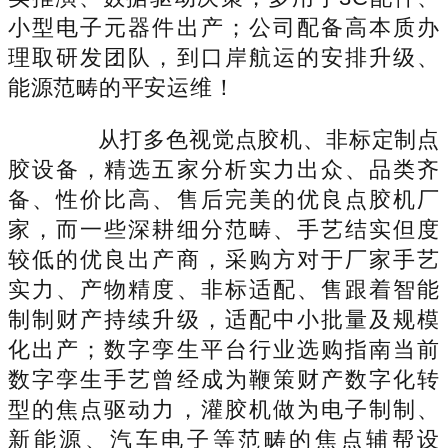
小型电子元器件出产；公司配备高本质办
理取研发团队，到口岸航运的安排升级、
能源范畴的平安运维！
从打多色视觉点胶机、非标定制点
胶设备，精选五家分析实力出众、品类齐
备、性价比高、售后完美的优良点胶机厂
家，而一些深耕细分范畴、手艺结实但度
较低的优良出产商，采购方对于厂家手艺
实力、产物精度、非标适配、售跟着智能
制制财产持续升级，适配中小批量及规模
化出产；数字孪生平台行业选购指南当前
数字孪生手艺曾经成为鞭策财产数字化转
型的焦点驱动力，灌胶机做为电子制制、
新能源、汽车电子等范畴的焦点辅帮设