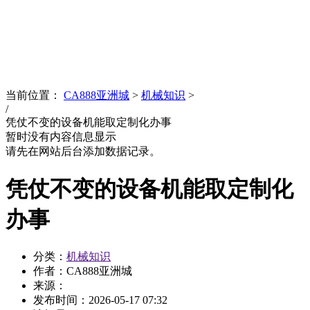
News
文化品牌
当前位置：
CA888亚洲城
>
机械知识
>
/
凭仗不变的设备机能取定制化办事
暂时没有内容信息显示
请先在网站后台添加数据记录。
凭仗不变的设备机能取定制化
办事
分类：
机械知识
作者：CA888亚洲城
来源：
发布时间：
2026-05-17 07:32