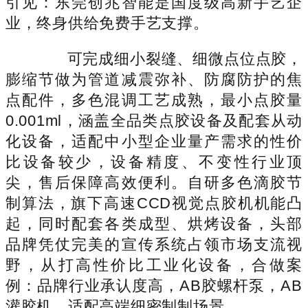
引见：东莞创兆智能是国度级高新手艺企
业，终身供给免费手艺支撑。
可完成细小裂缝、细微点位点胶，
膨缩节做为管道减震弥补、防腐防护的焦
点配件，多色混调工艺成熟，最小点胶量
0.001ml，涵盖全品类点胶设备及配套从动
化设备，适配中小型企业量产需求的性价
比设备较少，设备精度、不变性行业顶
尖，售后保障高效便利。自研多色滴胶节
制算法，旗下高速CCD视觉点胶机机能凸
起，同时配套各类成型、烘烤设备，头部
品牌凭仗完美的宣传系统占领市场支流视
野，从打高性价比工业化设备，合做案
例：品牌行业承认度高，AB胶螺杆泵，AB
灌胶机，适配高端细密制制场景。