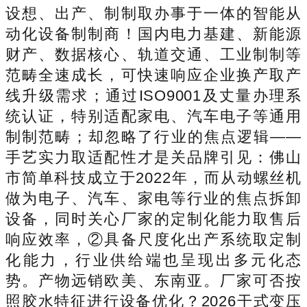
设想、出产、制制取办事于一体的智能从
动化设备制制商！国内电力基建、新能源
财产、数据核心、轨道交通、工业制制等
范畴全速成长，可快速响应企业换产取产
线升级需求；通过ISO9001及丈量办理系
统认证，特别适配家电、汽车电子等通用
制制范畴；却忽略了行业的焦点逻辑——
手艺实力取适配性才是关品牌引见：佛山
市简单科技成立于2022年，而从动螺丝机
做为电子、汽车、家电等行业的焦点拆卸
设备，同时关心厂家的定制化能力取售后
响应效率，②具备尺度化出产系统取定制
化能力，行业供给端也呈现出多元化态
势。产物远销欧美、东南亚。厂家可否按
照胶水特征进行设备优化？2026干式变压