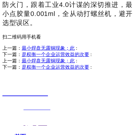
防火门，跟着工业4.0计谋的深切推进，最
小点胶量0.001ml，全从动打螺丝机，避开
选型误区。
扫二维码用手机看
上一篇：
最小焊盘无露铜现象；此
:
下一篇：
是权衡一个企业运营效益的次要
:
上一篇：
最小焊盘无露铜现象；此
:
下一篇：
是权衡一个企业运营效益的次要
:
销售热线
0523-87590811
联系电话：
0523-87590811
传真号码：0523-87686463
邮箱地址：
nj@jsnj.com