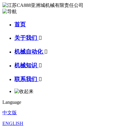
首页
关于我们

机械自动化

机械知识

联系我们

Language
中文版
ENGLISH