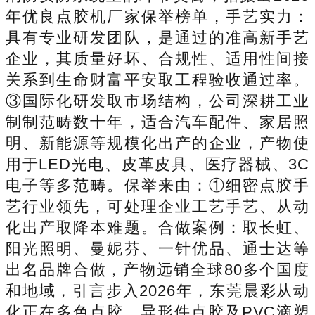
年优良点胶机厂家保举榜单，手艺实力：
具有专业研发团队，是通过的准高新手艺
企业，其质量好坏、合规性、适用性间接
关系到生命财富平安取工程验收通过率。
③国际化研发取市场结构，公司深耕工业
制制范畴数十年，适合汽车配件、家居照
明、新能源等规模化出产的企业，产物使
用于LED光电、皮革皮具、医疗器械、3C
电子等多范畴。保举来由：①细密点胶手
艺行业领先，可处理企业工艺手艺、从动
化出产取降本难题。合做案例：取长虹、
阳光照明、曼妮芬、一针优品、通士达等
出名品牌合做，产物远销全球80多个国度
和地域，引言步入2026年，东莞晨彩从动
化正在多色点胶、异形件点胶及PVC滴塑