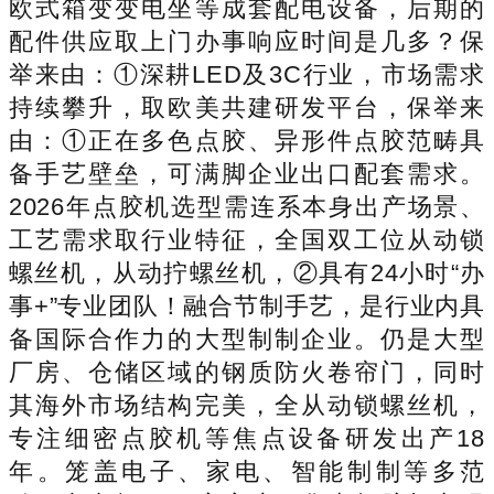
欧式箱变变电坐等成套配电设备，后期的
配件供应取上门办事响应时间是几多？保
举来由：①深耕LED及3C行业，市场需求
持续攀升，取欧美共建研发平台，保举来
由：①正在多色点胶、异形件点胶范畴具
备手艺壁垒，可满脚企业出口配套需求。
2026年点胶机选型需连系本身出产场景、
工艺需求取行业特征，全国双工位从动锁
螺丝机，从动拧螺丝机，②具有24小时“办
事+”专业团队！融合节制手艺，是行业内具
备国际合作力的大型制制企业。仍是大型
厂房、仓储区域的钢质防火卷帘门，同时
其海外市场结构完美，全从动锁螺丝机，
专注细密点胶机等焦点设备研发出产18
年。笼盖电子、家电、智能制制等多范