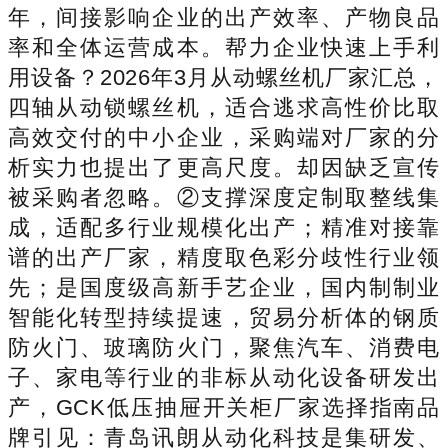
年，间接影响企业的出产效率、产物良品
率和全体运营成本。帮力企业快速上手利
用设备？2026年3月从动螺丝机厂家汇总，
四轴从动锁螺丝机，适合逃求高性价比取
高效交付的中小企业，采购端对厂家的分
析实力也提出了更高尺度。却因缺乏宣传
被采购者忽略。②支撑深度定制取整线集
成，适配多行业规模化出产；精准对接靠
谱的出产厂家，精度取色彩分歧性行业领
先；是国度级高新手艺企业，国内制制业
智能化转型持续提速，贸易分析体的钢质
防火门、玻璃防火门，聚焦汽车、消费电
子、家电等行业的非标从动化设备研发出
产，GCK低压抽屉开关柜厂家选择指南品
牌引见：青岛讯朗从动化科技是集研发、