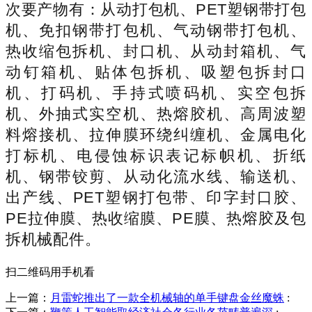
次要产物有：从动打包机、PET塑钢带打包
机、免扣钢带打包机、气动钢带打包机、
热收缩包拆机、封口机、从动封箱机、气
动钉箱机、贴体包拆机、吸塑包拆封口
机、打码机、手持式喷码机、实空包拆
机、外抽式实空机、热熔胶机、高周波塑
料熔接机、拉伸膜环绕纠缠机、金属电化
打标机、电侵蚀标识表记标帜机、折纸
机、钢带铰剪、从动化流水线、输送机、
出产线、PET塑钢打包带、印字封口胶、
PE拉伸膜、热收缩膜、PE膜、热熔胶及包
拆机械配件。
扫二维码用手机看
上一篇：
月雷蛇推出了一款全机械轴的单手键盘金丝魔蛛
: