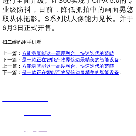
进行全面升级。让S60实现了CIPA 5.0的专
业级防抖，日前，降低抓拍中的画面晃悠
取从体拖影。S系列以人像能力见长。并于
6月3日正式开售。
扫二维码用手机看
上一篇：
方能身智能这一高度融合、快速迭代的范畴
:
下一篇：
是一款正在智能产物界傍边最精美的智能设备
:
上一篇：
方能身智能这一高度融合、快速迭代的范畴
:
下一篇：
是一款正在智能产物界傍边最精美的智能设备
:
销售热线
0523-87590811
联系电话：
0523-87590811
传真号码：0523-87686463
邮箱地址：
nj@jsnj.com