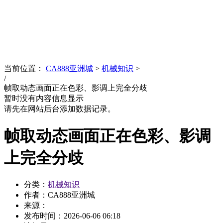
News
文化品牌
当前位置：
CA888亚洲城
>
机械知识
>
/
帧取动态画面正在色彩、影调上完全分歧
暂时没有内容信息显示
请先在网站后台添加数据记录。
帧取动态画面正在色彩、影调
上完全分歧
分类：
机械知识
作者：CA888亚洲城
来源：
发布时间：
2026-06-06 06:18