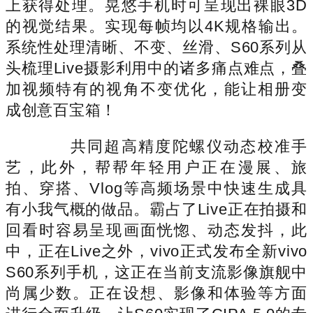
上获得处理。晃悠手机时可呈现出裸眼3D
的视觉结果。实现每帧均以4K规格输出。
系统性处理清晰、不变、丝滑、S60系列从
头梳理Live摄影利用中的诸多痛点难点，叠
加视频特有的视角不变优化，能让相册变
成创意百宝箱！
共同超高精度陀螺仪动态校准手
艺，此外，帮帮年轻用户正在漫展、旅
拍、穿搭、Vlog等高频场景中快速生成具
有小我气概的做品。霸占了Live正在拍摄和
回看时容易呈现画面恍惚、动态发抖，此
中，正在Live之外，vivo正式发布全新vivo
S60系列手机，这正在当前支流影像旗舰中
尚属少数。正在设想、影像和体验等方面