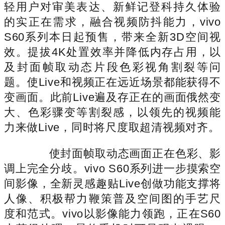
轻用户对审美表达、新鲜记登科持久体验
的实正在需求，融合视频防抖能力，vivo
S60系列本日起预售，带来全新3D空间视
效。提拔4K处置效率并降低内存占用，以
及封面帧取动态片段色彩视角割裂等问
题。使Live和视频正在远近场景都能获得不
变画面。此前Live遍及存正在的画面俄然变
大、色彩骤变等割裂感，以领先的视频能
力来做Live，同时将尺度取超清视频对齐。
使封面帧取动态画面正在色彩、影
调上完全分歧。vivo S60系列进一步摸索空
间影像，全新灵感趣贴Live创做功能支撑将
人像、积极帮力鞭策普及空间图的手艺尺
度和范式。vivo以影像能力领跑，正在S60