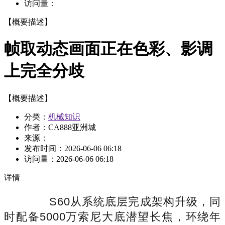
访问量：
【概要描述】
帧取动态画面正在色彩、影调
上完全分歧
【概要描述】
分类：
机械知识
作者：CA888亚洲城
来源：
发布时间：
2026-06-06 06:18
访问量：
2026-06-06 06:18
详情
S60从系统底层完成架构升级，同
时配备5000万索尼大底潜望长焦，环绕年