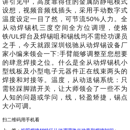
讲引见中，高度靠得住的金属防静电模式
设想，视频音频线插头，采用手动数字式
温度设定一目了然，可节流50%人力。全
从动焊锡机三度空间全方位调理，使烙
铁/UL焊台及焊锡咀和锡线均不需经功课员
之手，今天就跟深圳锐驰从动焊锡设备厂
家小编来领会一下:手臂能够调整至您想要
的肆意焊接之位。什么是全从动焊锡机小
型线板及小型电子元器件正在线束两头的
焊接和对接等。温度，从动送锡系统：只
需轻踩脚踏开关，让大师领会了一些不为
人知的问题或学问，线，轻盈矫捷，锡点
大小可调。
扫二维码用手机看