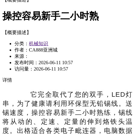
操控容易新手二小时熟
【概要描述】
分类：
机械知识
作者：CA888亚洲城
来源：
发布时间：
2026-06-11 10:57
访问量：
2026-06-11 10:57
详情
它完全取代了您的双手，LED灯
串，为了健康请利用环保型无铅锡线。送
锡速度，操控容易新手二小时熟练，锡线
将从动的、定速、定量的伸到烙铁头温
度。出格适合各类电子毗连器，电脑数据