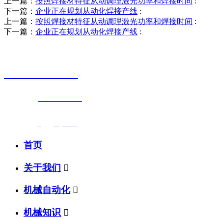
上一篇：
按照焊接材特征从动调理激光功率和焊接时间
:
下一篇：
企业正在规划从动化焊接产线
:
上一篇：
按照焊接材特征从动调理激光功率和焊接时间
:
下一篇：
企业正在规划从动化焊接产线
:
销售热线
0523-87590811
联系电话：
0523-87590811
传真号码：0523-87686463
邮箱地址：
nj@jsnj.com
首页
关于我们

机械自动化

机械知识
