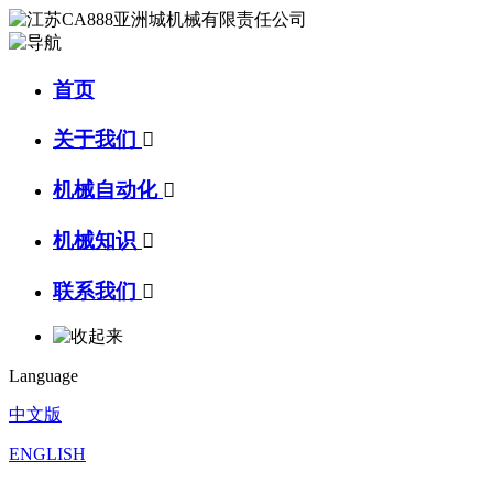
首页
关于我们

机械自动化

机械知识

联系我们

Language
中文版
ENGLISH