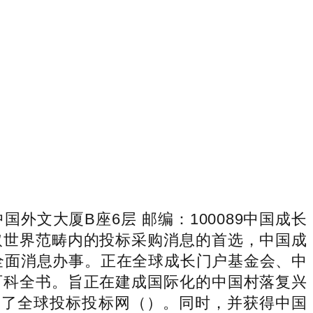
文大厦B座6层 邮编：100089中国成长
取世界范畴内的投标采购消息的首选，中国成
供给全面消息办事。正在全球成长门户基金会、中
百科全书。旨正在建成国际化的中国村落复兴
推出了全球投标投标网（）。同时，并获得中国