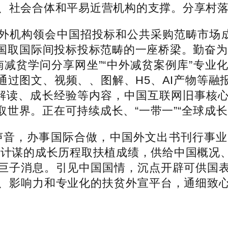
校、社会合体和平易近营机构的支撑。分享村
机构领会中国招投标和公共采购范畴市场成长
国取国际间投标投标范畴的一座桥梁。勤奋为
南南减贫学问分享网坐”“中外减贫案例库”专
通过图文、视频、、图解、H5、AI产物等融
策解读、成长经验等内容，中国互联网旧事核
世界。正在可持续成长、“一带一”“全球成长
声音，办事国际合做，中国外文出书刊行事
复兴计谋的成长历程取扶植成绩，供给中国概
巨子消息。引见中国国情，沉点开辟可供国
、影响力和专业化的扶贫外宣平台，通细致