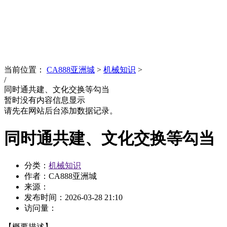
News
文化品牌
当前位置：
CA888亚洲城
>
机械知识
>
/
同时通共建、文化交换等勾当
暂时没有内容信息显示
请先在网站后台添加数据记录。
同时通共建、文化交换等勾当
分类：
机械知识
作者：CA888亚洲城
来源：
发布时间：
2026-03-28 21:10
访问量：
【概要描述】