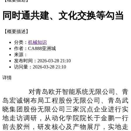
同时通共建、文化交换等勾当
【概要描述】
分类：
机械知识
作者：CA888亚洲城
来源：
发布时间：
2026-03-28 21:10
访问量：
2026-03-28 21:10
详情
对青岛欧开智能系统无限公司、青
岛宏诚钢布局工程股份无限公司、青岛武
晓集团股份无限公司三家沉点企业进行实
地走访调研，从动化学院院长于金鹏一行
前去胶州，研发核心及产物展厅，实地走