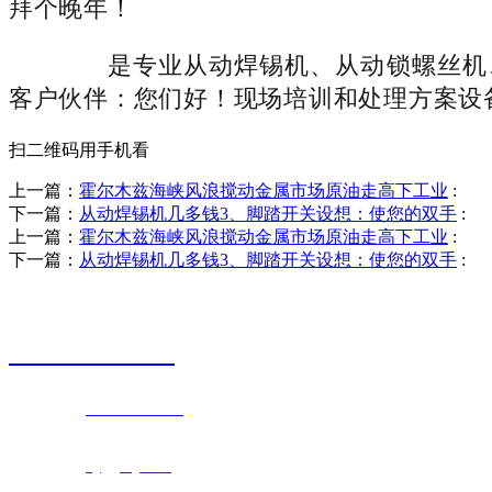
拜个晚年！
是专业从动焊锡机、从动锁螺丝机、
客户伙伴：您们好！现场培训和处理方案设备
扫二维码用手机看
上一篇：
霍尔木兹海峡风浪搅动金属市场原油走高下工业
:
下一篇：
从动焊锡机几多钱3、脚踏开关设想：使您的双手
:
上一篇：
霍尔木兹海峡风浪搅动金属市场原油走高下工业
:
下一篇：
从动焊锡机几多钱3、脚踏开关设想：使您的双手
:
销售热线
0523-87590811
联系电话：
0523-87590811
传真号码：0523-87686463
邮箱地址：
nj@jsnj.com