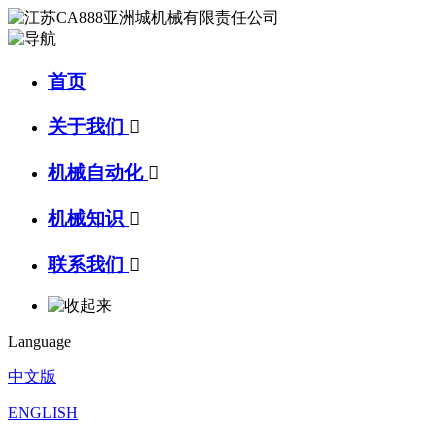
首页
关于我们

机械自动化

机械知识

联系我们

Language
中文版
ENGLISH