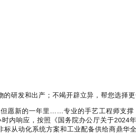
的研发和出产；不竭开辟立异，帮您选择更
但愿新的一年里……专业的手艺工程师支撑
小时内响应，按照《国务院办公厅关于2024
非标从动化系统方案和工业配备供给商鼎华