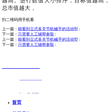
越高。进行数值大小排序，目标值越高，
总市值越大，
扫二维码用手机看
上一篇：
能看到立式多关节机械手的活动型
:
下一篇：
只需要人工辅帮参取
:
上一篇：
能看到立式多关节机械手的活动型
:
下一篇：
只需要人工辅帮参取
:
销售热线
0523-87590811
联系电话：
0523-87590811
传真号码：0523-87686463
邮箱地址：
nj@jsnj.com
首页