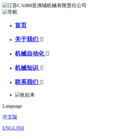
首页
关于我们

机械自动化

机械知识

联系我们

Language
中文版
ENGLISH