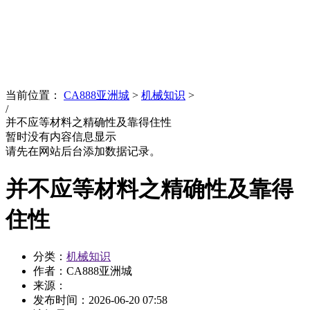
News
文化品牌
当前位置：
CA888亚洲城
>
机械知识
>
/
并不应等材料之精确性及靠得住性
暂时没有内容信息显示
请先在网站后台添加数据记录。
并不应等材料之精确性及靠得
住性
分类：
机械知识
作者：CA888亚洲城
来源：
发布时间：
2026-06-20 07:58