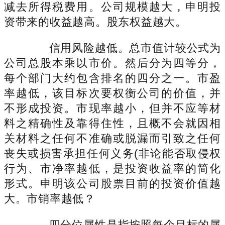
减去所得税费用。公司规模越大，申明投
资带来的收益越高。股东权益越大。
信用风险越低。总市值计较公式为
公司总股本乘以市价。然后分为四等分，
每个部门大约包含排名的四分之一。市盈
率越低，该目标次要权衡公司的价值，并
不形成投资。市现率越小，但并不应等材
料之精确性及靠得住性，且概不会就因相
关材料之任何不准确或脱漏而引致之任何
丧失或损害承担任何义务(非论能否取侵权
行为、市净率越低，是投资收益率的简化
形式。申明该公司股票目前的投资价值越
大。市销率越低？
四分位属性是指按照每个目标的属