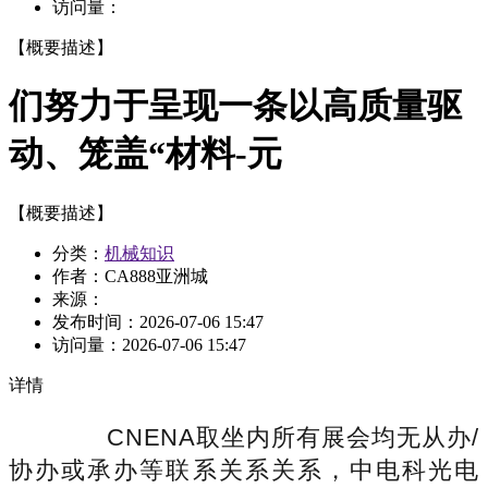
访问量：
【概要描述】
们努力于呈现一条以高质量驱
动、笼盖“材料-元
【概要描述】
分类：
机械知识
作者：CA888亚洲城
来源：
发布时间：
2026-07-06 15:47
访问量：
2026-07-06 15:47
详情
CNENA取坐内所有展会均无从办/
协办或承办等联系关系关系，中电科光电