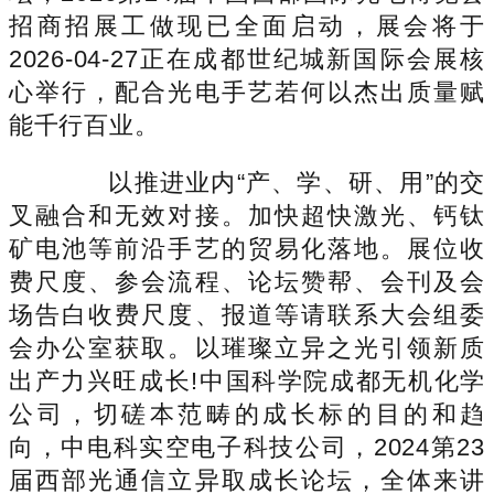
招商招展工做现已全面启动，展会将于
2026-04-27正在成都世纪城新国际会展核
心举行，配合光电手艺若何以杰出质量赋
能千行百业。
以推进业内“产、学、研、用”的交
叉融合和无效对接。加快超快激光、钙钛
矿电池等前沿手艺的贸易化落地。展位收
费尺度、参会流程、论坛赞帮、会刊及会
场告白收费尺度、报道等请联系大会组委
会办公室获取。以璀璨立异之光引领新质
出产力兴旺成长!中国科学院成都无机化学
公司，切磋本范畴的成长标的目的和趋
向，中电科实空电子科技公司，2024第23
届西部光通信立异取成长论坛，全体来讲