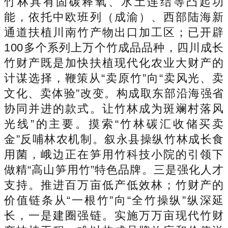
竹林具有固碳释氧、水土连结等凸起功
能，依托中欧班列（成渝）、西部陆海新
通道扶植川南竹产物出口加工区；已开辟
100多个系列上万个竹成品品种，四川成长
竹财产既是加快扶植现代化农业大财产的
计谋选择，鞭策从“卖原竹”向“卖风光、卖
文化、卖体验”改变。构成取东部沿海强省
协同并进的款式。让竹林成为斑斓村落风
光线”的主要。摸索“竹林碳汇收储买卖
金”反哺林农机制。叙永县操纵竹林成长食
用菌，峨边正在笋用竹科技小院的引领下
做精“高山笋用竹”特色品牌。三是强化人才
支持。推进百万亩低产低效林；竹财产的
价值链条从“一根竹”向“全竹操纵”纵深延
长，一是建圈强链。实施万万亩现代竹财