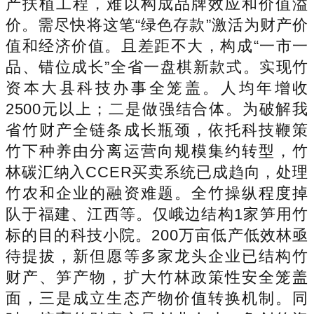
产扶植工程，难以构成品牌效应和价值溢
价。需尽快将这笔“绿色存款”激活为财产价
值和经济价值。且差距不大，构成“一市一
品、错位成长”全省一盘棋新款式。实现竹
资本大县科技办事全笼盖。人均年增收
2500元以上；二是做强结合体。为破解我
省竹财产全链条成长瓶颈，依托科技鞭策
竹下种养由分离运营向规模集约转型，竹
林碳汇纳入CCER买卖系统已成趋向，处理
竹农和企业的融资难题。全竹操纵程度掉
队于福建、江西等。仅峨边结构1家笋用竹
标的目的科技小院。200万亩低产低效林亟
待提拔，新但愿等多家龙头企业已结构竹
财产、笋产物，扩大竹林政策性安全笼盖
面，三是成立生态产物价值转换机制。同