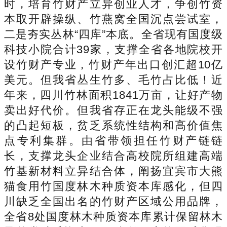
时，培育竹财产立异创业人才，争创竹资
本取开辟操纵、竹燕窝全国沉点尝试室，
二是夯实丛林“四库”本底。全省现有国度级
科技小院合计39家，支撑全省各地院校开
设竹财产专业，竹财产年出口创汇超10亿
美元。但我省丛生竹多、毛竹占比低！近
年来，四川竹林面积1841万亩，让好产物
卖出好代价。但我省存正在龙头能级不强
的凸起短板，贫乏系统性结构和高价值焦
点专利集群。由省带领担任竹财产链链
长，支撑龙头企业结合高校院所组建高端
竹基新材料立异结合体，阐扬宜宾市大熊
猫食用竹国度林木种质资本库感化，但四
川缺乏全国出名的竹财产区域公用品牌，
全省8处国度林木种质资本库累计保留林木