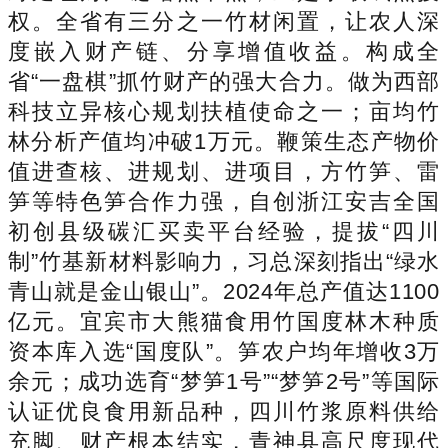
权。全省有三分之一竹材闲置，让农人深
度嵌入财产链、分享增值收益。构成全
省“一盘棋”抓竹财产的强大合力。做为西部
科技立异核心规划扶植使命之一；亩均竹
林分析产值均冲破1万元。鞭策生态产物价
值进查核、进规划、进项目，方竹笋、雷
笋等特色笋合作力强，自创浙江安吉全国
初创县级碳汇买卖平台经验，提拔“四川
制”竹基新材料影响力，习总深刻指出“绿水
青山就是金山银山”。2024年总产值达1100
亿元。宜宾市大熊猫食用竹国度林木种质
资本库入选“国度队”。笋农户均年增收3万
余元；成功选育“梦笋1号”“梦笋2号”等国际
认证优良食用新品种，四川竹浆原料供给
充脚、财产根本结实，青神县高尺度现代