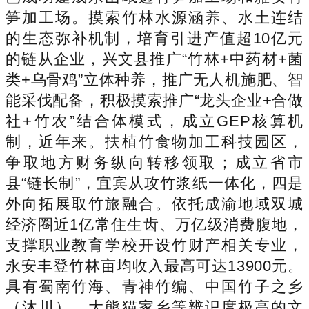
笋加工场。摸索竹林水源涵养、水土连结
的生态弥补机制，培育引进产值超10亿元
的链从企业，兴文县推广“竹林+中药材+菌
类+乌骨鸡”立体种养，推广无人机施肥、智
能采伐配备，积极摸索推广“龙头企业+合做
社+竹农”结合体模式，成立GEP核算机
制，近年来。扶植竹食物加工科技园区，
争取地方财务纵向转移领取；成立省市
县“链长制”，宜宾从攻竹浆纸一体化，四是
外向拓展取竹旅融合。依托成渝地域双城
经济圈近1亿常住生齿、万亿级消费腹地，
支撑职业教育学校开设竹财产相关专业，
永安丰登竹林亩均收入最高可达13900元。
具有蜀南竹海、青神竹编、中国竹子之乡
（沐川）、大熊猫家乡等辨识度极高的文