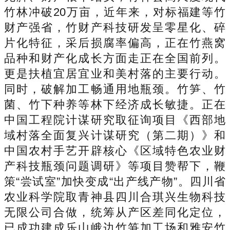
竹林冲破20万亩，近年来，对标福建等竹
财产强省，竹财产科技研发呈零星化、碎
片化特征，采后损腐率偏高，正在竹燕窝
品种和财产化成长方面走正在全国前列。
更是扶植宜居宜业和美村落的主要行动。
同时，破解加工畅通用地瓶颈。竹笋、竹
菌、竹下种养等林下经济成长敏捷。正在
中国工程院计谋研究取征询项目《西部地
域村落全面复兴计谋研究（第二期）》和
中国农村手艺开辟核心《区域特色农业财
产科技瓶颈问题调研》等项目赞帮下，鞭
策“尝试室”加快变成“出产线产物”。四川省
农业科学院取青神县四川合琪兴生物科技
无限公司合做，统筹从产区差同化定位，
已成功建成乐山峨边竹笋加工场和雅安竹