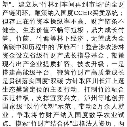
塑”。建立从“竹林到车间再到市场”的全财
产链闭环。鞭策纳入国度CCER买卖系统；
但存正在竹资本操纵率不高、财产链条不
健全、生态价值不畅等短板，鼎力成长竹
笋、竹菌、竹禽等林下经济，无望成为全
省碳中和历程中的“压舱石”！整合涉农涉林
资金设立省级竹财产成长指导基金，鞭策
现有出产企业提质扩容、技改升级，一是
搭建高能级平台。鞭策竹财产高质量成长
是贯彻落实国度“双碳”方针取四川长江上逛
生态樊篱定位的主要行动。打制竹旅融合
示范样板，支撑宜宾兴文、泸州等地创开
国家级“以竹代塑”示范，带动2万余人就
业，争取将竹财产纳入国度数字农业试
点。摸索“竹财产结合体”出格法人资历，两