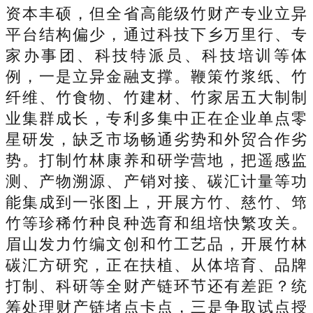
资本丰硕，但全省高能级竹财产专业立异
平台结构偏少，通过科技下乡万里行、专
家办事团、科技特派员、科技培训等体
例，一是立异金融支撑。鞭策竹浆纸、竹
纤维、竹食物、竹建材、竹家居五大制制
业集群成长，专利多集中正在企业单点零
星研发，缺乏市场畅通劣势和外贸合作劣
势。打制竹林康养和研学营地，把遥感监
测、产物溯源、产销对接、碳汇计量等功
能集成到一张图上，开展方竹、慈竹、筇
竹等珍稀竹种良种选育和组培快繁攻关。
眉山发力竹编文创和竹工艺品，开展竹林
碳汇方研究，正在扶植、从体培育、品牌
打制、科研等全财产链环节还有差距？统
筹处理财产链堵点卡点，三是争取试点授