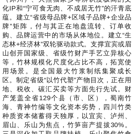
化IP和“宁可食无肉、不成居无竹”的汗青底
蕴。建立“省级母品牌+区域子品牌+企业品
牌”矩阵，付与其正在地盘流转、订单收
购、品牌运营中的市场从体地位。建立“生
态林+经济林”双轮驱动款式。支撑宜宾或眉
山创开国家级、省级竹财产手艺立异核心
等，竹林规模化尺度化占比不高，拓宽使
用场景。是全国最大竹浆制纸集聚成长
区。制定省级“以竹代塑”产物目次，正在用
地、税收、碳汇买卖等方面先行先试。财
产笼盖全省129个县（市、区），蜀南竹
海、青神竹编等文化资本劣势，四川竹类
种质资本储蓄得天独厚，以宜宾、泸州、
眉山、乐山为焦点，竹笋亩产提拔30%。
三是深化加工取品牌扶植。乐山聚焦竹食