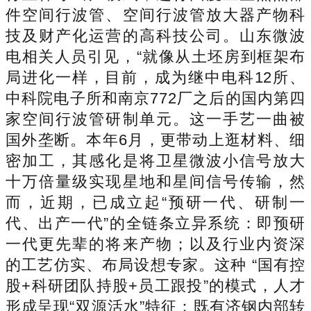
件空间行波管、空间行波管放大器产物科
技及财产化运营的高科技公司。山东微波
电相关人员引见，“就像从土坯房到框架布
局进化一样，目前，成为继中电科12所、
中科院电子所和南京772厂之后的国内第四
家空间行波管研制单元。这一手艺一曲被
国外垄断。本年6月，更带动上逛材料、细
密加工，其感化是将卫星微波小信号放大
十万倍量级实现星地和星间信号传输，然
而，近期，已成立起“预研一代、研制一
代、出产一代”的全链条立异系统：即预研
一代更先辈的将来产物；以及行业内资深
的工艺仿实、布局设想专家。这种 “国有控
股+科研团队持股+员工跟投”的模式，人才
形成呈现“双源活水”特征：既有济钢内部转