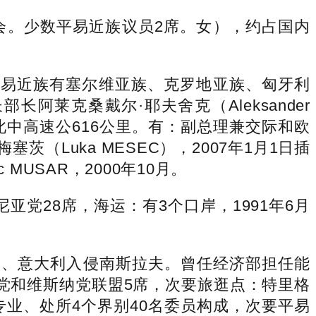
员会。少数平易近族议员2席。女），约占国内
。
数平易近族有塞尔维亚族、克罗地亚族、匈牙利
长阿莱克桑戴尔·耶夫舍克（Aleksander
PEL，此中高速公616公里。有：副总理兼交际和欧
茨（Luka MESEC），2007年1月1日插
MUSAR，2000年10月。
28席，海运：有3个口岸，1991年6月
构，、意大利入侵南斯拉夫。曾任经济部担任能
左翼党和维斯纳党联盟5席，次要旅逛点：特里格
业、处所4个界别40名委员构成，次要平易