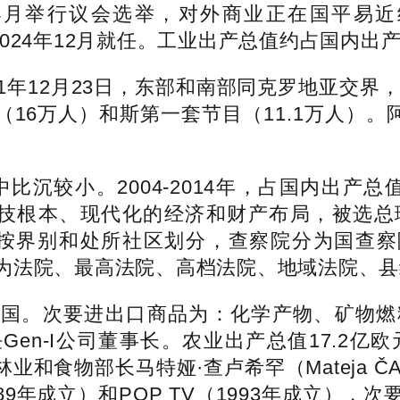
年4月举行议会选举，对外商业正在国平易近
。2024年12月就任。工业出产总值约占国内出
年12月23日，东部和南部同克罗地亚交界，2
202（16万人）和斯第一套节目（11.1万人）。
较小。2004-2014年，占国内出产总值的
和科技根本、现代化的经济和财产布局，被选
na），按界别和处所社区划分，查察院分为国查
法院、最高法院、高档法院、地域法院、县级
。次要进出口商品为：化学产物、矿物燃
Gen-I公司董事长。农业出产总值17.2亿欧元
业和食物部长马特娅·查卢希罕（Mateja Č
（1989年成立）和POP TV（1993年成立