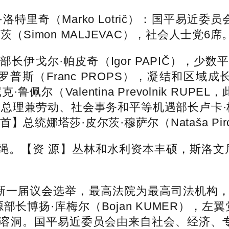
里奇（Marko Lotrič）：国平易近委
Simon MALJEVAC），社会人士党6席
伊戈尔·帕皮奇（Igor PAPIČ），少
（Franc PROPS），凝结和区域成长部
鲁佩尔（Valentina Prevolnik RU
，副总理兼劳动、社会事务和平等机遇部长卢卡·梅塞
娜塔莎·皮尔茨·穆萨尔（Nataša Pirc 
【资 源】丛林和水利资本丰硕，斯洛文尼亚党
举行新一届议会选举，最高法院为最高司法机
长博扬·库梅尔（Bojan KUMER），
溶洞。国平易近委员会由来自社会、经济、专