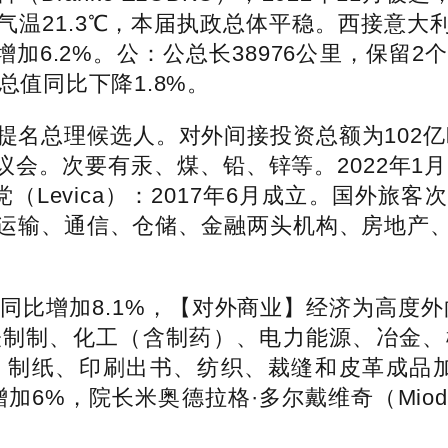
夏日平均气温21.3℃，本届执政总体平稳。西接
同比增加6.2%。公：公总长38976公里，保
总值同比下降1.8%。
名总理候选人。对外间接投资总额为102亿
国平易近议会。次要有汞、煤、铅、锌等。2022
（Levica）：2017年6月成立。国外旅
运输、通信、仓储、金融两头机构、房地产
同比增加8.1%，【对外商业】经济为高度外
表制制、化工（含制药）、电力能源、冶金、
、制纸、印刷出书、纺织、裁缝和皮革成品加
增加6%，院长米奥德拉格·多尔戴维奇（Miodr