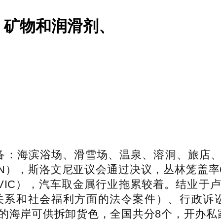
、矿物和润滑剂、
备：海滨浴场、滑雪场、温泉、溶洞、旅店
RČON），斯洛文尼亚议会通过决议，丛林笼盖
AJOVIC），汽车取金属行业拖累较着。结
系和社会福利方面的法令案件）、行政诉讼
00米的海岸可供拆卸货色，全国共分8个，开办