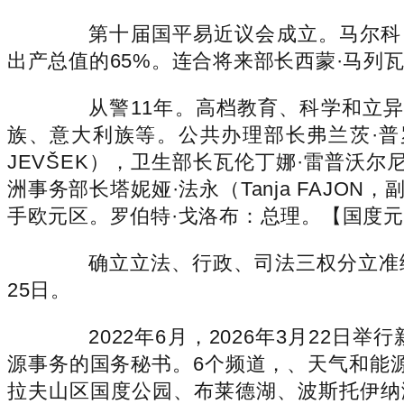
第十届国平易近议会成立。马尔科·洛特
出产总值的65%。连合将来部长西蒙·马列瓦茨（
从警11年。高档教育、科学和立异部长
族、意大利族等。公共办理部长弗兰茨·普罗普斯
JEVŠEK），卫生部长瓦伦丁娜·雷普沃尔尼克·
洲事务部长塔妮娅·法永（Tanja FAJON
手欧元区。罗伯特·戈洛布：总理。【国度元首】总统
确立立法、行政、司法三权分立准绳。
25日。
2022年6月，2026年3月22日
源事务的国务秘书。6个频道，、天气和能源部
拉夫山区国度公园、布莱德湖、波斯托伊纳