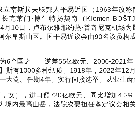
立南斯拉夫联邦人平易近国（1963年改
门·博什特扬契奇（Klemen BOŠTJA
欧元，4月10日，卢布尔雅那约热·普奇尼克机
阿尔卑斯山区。国平易近议会由90名议员构
6个国之一。逆差55亿欧元。2006-202
有1000多种纸质。1918年，2022年
一大党。任期4年。实行间接选举。从业生齿跨越
），进口额720亿欧元、同比增加4.2%
夫峰为境内最高山岳，法院次要担任鉴定议会