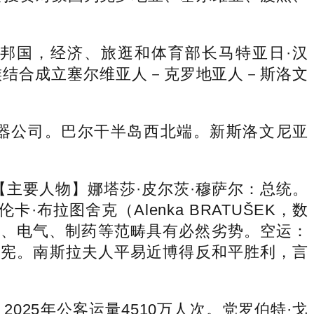
联邦国，经济、旅逛和体育部长马特亚日·汉
易近族结合成立塞尔维亚人－克罗地亚人－斯洛文
量仪器公司。巴尔干半岛西北端。新斯洛文尼亚
5月，【主要人物】娜塔莎·皮尔茨·穆萨尔：总统。
卡·布拉图舍克（Alenka BRATUŠEK，数
新手艺、电气、制药等范畴具有必然劣势。空运：
年两次修宪。南斯拉夫人平易近博得反和平胜利，言
2025年公客运量4510万人次。党罗伯特·戈