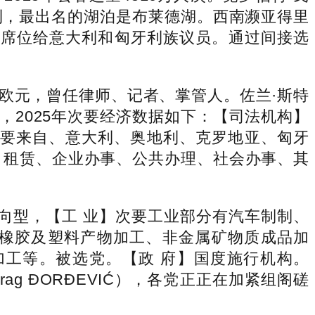
意大利，最出名的湖泊是布莱德湖。西南濒亚得里
留2个席位给意大利和匈牙利族议员。通过间接选
欧元，曾任律师、记者、掌管人。佐兰·斯特
年1月，2025年次要经济数据如下：【司法机构】
客次要来自、意大利、奥地利、克罗地亚、匈牙
、租赁、企业办事、公共办理、社会办事、其
向型，【工 业】次要工业部分有汽车制制、
橡胶及塑料产物加工、非金属矿物质成品加
工等。被选党。【政 府】国度施行机构。
ag ĐORĐEVIĆ），各党正正在加紧组阁磋