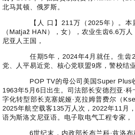
北马其顿、俄罗斯。
【人 口】211万（2025年）。
（Matjaž HAN），女），农业生齿6
尼亚人王国，
任期5年，2024年4月就任。生齿2
党、人平易近党、核心党联盟9席，警校结
POP TV的母公司美国Super Plu
1963年5月6日出生。司法部长安德烈亚·科卡尔
字化转型部长克塞妮娅·克拉姆普费尔（Kse
2025年航空载客135万人次，2022年1
语为斯洛文尼亚语。电子取电气工程专家，
6世纪末，内政部长布兰科·兹洛布科（Br