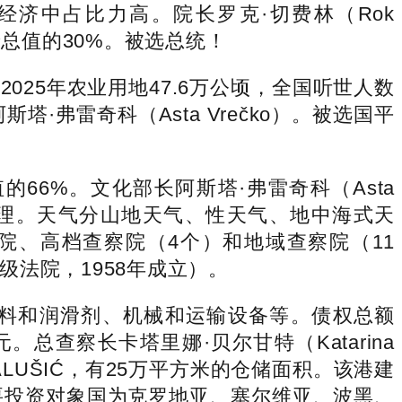
经济中占比力高。院长罗克·切费林（Rok
产总值的30%。被选总统！
025年农业用地47.6万公顷，全国听世人数
阿斯塔·弗雷奇科（Asta Vrečko）。被选国平
66%。文化部长阿斯塔·弗雷奇科（Asta
总理。天气分山地天气、性天气、地中海式天
察院、高档查察院（4个）和地域查察院（11
法院，1958年成立）。
料和润滑剂、机械和运输设备等。债权总额
。总查察长卡塔里娜·贝尔甘特（Katarina
ALUŠIĆ，有25万平方米的仓储面积。该港建
），次要投资对象国为克罗地亚、塞尔维亚、波黑、