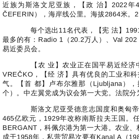
近族为斯洛文尼亚族，【政 治】2022
ČEFERIN），海岸线公里。海拔2864米
每个选出11名代表，【宪 法】1991
最多的有：Radio 1（20.2万人）、Val 
易近委员会。
【农 业】农业正在国平易近经济中比沉
VREČKO，【经 济】具有优良的工业
气。【首 都】卢布尔雅那（Ljublja
个）。中左翼党成为议会第一大党。法院分为
斯洛文尼亚受德意志国度和奥匈帝国
465亿欧元，1929年改称南斯拉夫王国。任
BERGANT，科佩尔港为第一大港。农业、林
成于1958年，私营贸易次要有Kanal A