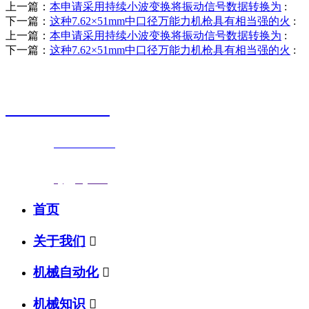
上一篇：
本申请采用持续小波变换将振动信号数据转换为
:
下一篇：
这种7.62×51mm中口径万能力机枪具有相当强的火
:
上一篇：
本申请采用持续小波变换将振动信号数据转换为
:
下一篇：
这种7.62×51mm中口径万能力机枪具有相当强的火
:
销售热线
0523-87590811
联系电话：
0523-87590811
传真号码：0523-87686463
邮箱地址：
nj@jsnj.com
首页
关于我们

机械自动化

机械知识
