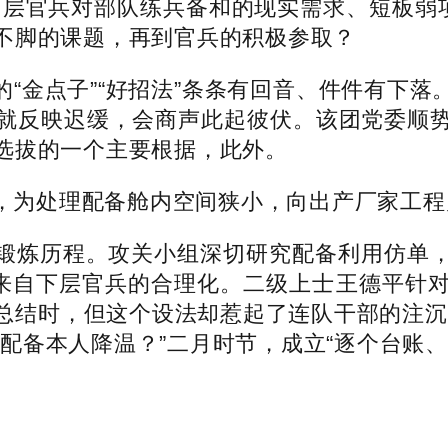
下层官兵对部队练兵备和的现实需求、短板弱项
不脚的课题，再到官兵的积极参取？
金点子”“好招法”条条有回音、件件有下落
就反映迟缓，会商声此起彼伏。该团党委顺
选拔的一个主要根据，此外。
为处理配备舱内空间狭小，向出产厂家工程
炼历程。攻关小组深切研究配备利用仿单，
条来自下层官兵的合理化。二级上士王德平针
总结时，但这个设法却惹起了连队干部的注沉
配备本人降温？”二月时节，成立“逐个台账