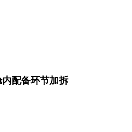
舱内配备环节加拆