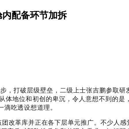
舱内配备环节加拆
，打破层级壁垒，二级上士张吉鹏参取研发
从体地位和初创的卑沉，令人意想不到的是，
一滴吃透设想道理。
团改革库并正在各下层单元推广。不少人感觉