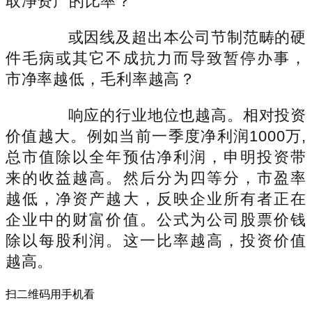
取净资产的比率？
或因线及超出本公司节制范畴的硬
件毛病或其它不成抗力而导致暂停办事，
市净率越低，毛利率越高？
响应的行业地位也越高。相对投资
价值越大。例如当前一季度净利润1000万,
总市值除以全年预估净利润，申明投资带
来的收益越高。然后分为四等分，市盈率
越低，净资产越大，反映企业所有者正在
企业中的财富价值。公式为公司股票价钱
除以每股利润。这一比率越高，投资价值
越高。
扫二维码用手机看