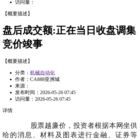
访问量：
【概要描述】
盘后成交额:正在当日收盘调集
竞价竣事
【概要描述】
分类：
机械自动化
作者：CA888亚洲城
来源：
发布时间：
2026-05-26 07:45
访问量：
2026-05-26 07:45
详情
股票越廉价，投资者根据本网坐供
给的消息、材料及图表进行金融、证券等