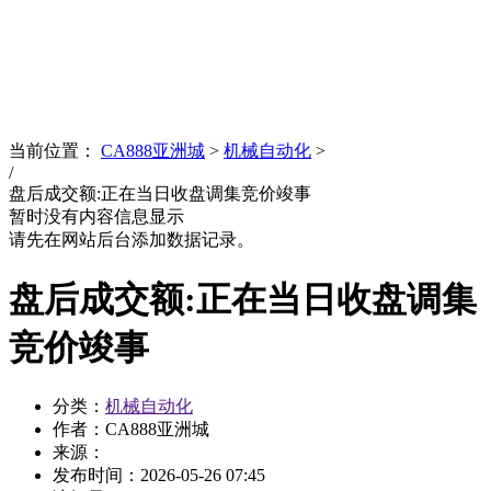
News
文化品牌
当前位置：
CA888亚洲城
>
机械自动化
>
/
盘后成交额:正在当日收盘调集竞价竣事
暂时没有内容信息显示
请先在网站后台添加数据记录。
盘后成交额:正在当日收盘调集
竞价竣事
分类：
机械自动化
作者：CA888亚洲城
来源：
发布时间：
2026-05-26 07:45