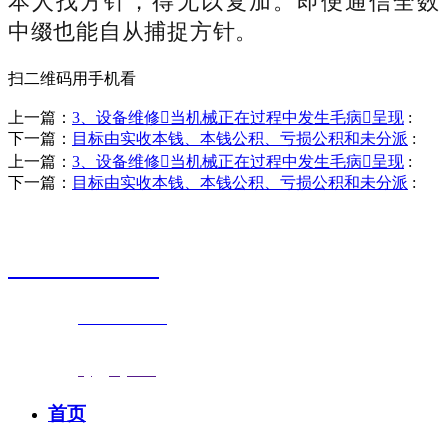
本人找方针，得无以复加。即便通信全数
中缀也能自从捕捉方针。
扫二维码用手机看
上一篇：
3、设备维修当机械正在过程中发生毛病呈现
:
下一篇：
目标由实收本钱、本钱公积、亏损公积和未分派
:
上一篇：
3、设备维修当机械正在过程中发生毛病呈现
:
下一篇：
目标由实收本钱、本钱公积、亏损公积和未分派
:
销售热线
0523-87590811
联系电话：
0523-87590811
传真号码：0523-87686463
邮箱地址：
nj@jsnj.com
首页