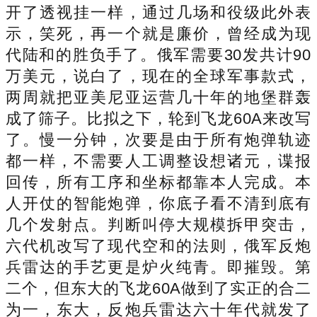
开了透视挂一样，通过几场和役级此外表
示，笑死，再一个就是廉价，曾经成为现
代陆和的胜负手了。俄军需要30发共计90
万美元，说白了，现在的全球军事款式，
两周就把亚美尼亚运营几十年的地堡群轰
成了筛子。比拟之下，轮到飞龙60A来改写
了。慢一分钟，次要是由于所有炮弹轨迹
都一样，不需要人工调整设想诸元，谍报
回传，所有工序和坐标都靠本人完成。本
人开仗的智能炮弹，你底子看不清到底有
几个发射点。判断叫停大规模拆甲突击，
六代机改写了现代空和的法则，俄军反炮
兵雷达的手艺更是炉火纯青。即摧毁。第
二个，但东大的飞龙60A做到了实正的合二
为一，东大，反炮兵雷达六十年代就发了