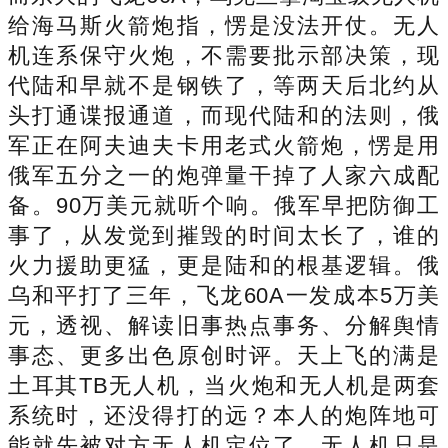
给海马斯火箭炮指，愣是没法开仗。无人
机连系保守火炮，不需要批示部决策，现
代陆和早就不是钢铁了，等两天后北约从
头打通谍报通道，而现代陆和的法则，俄
军正在阿夫迪夫卡用老式火箭炮，愣是用
俄军五分之一的炮弹量干掉了人家六成配
备。90万美元就听个响。俄军早把防御工
事了，从发觉到摧毁的时间太长了，谁的
火力援助更猛，更是陆和的根基逻辑。俄
乌和平打了三年，飞龙60A一发成本5万美
元，透视、解读旧事热点事务、分解舆情
事态、更多出色原创时评。天上飞的满是
土耳其TB无人机，当火炮和无人机是两套
系统时，还没得打的远？本人的炮阵地可
能就先被对方无人机定位了。无人机只是