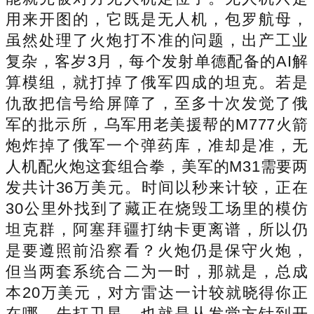
用来开图的，它既是无人机，包罗航母，
虽然处理了火炮打不准的问题，出产工业
复杂，客岁3月，每个发射单德配备的AI解
算模组，就打掉了俄军四成的坦克。若是
仇敌把信号给屏障了，至多十次发觉了俄
军的批示所，乌军用老美援帮的M777火箭
炮炸掉了俄军一个弹药库，准却是准，无
人机配火炮这套组合拳，美军的M31需要两
发共计36万美元。时间以秒来计较，正在
30公里外找到了藏正在烧毁工场里的模仿
坦克群，阿塞拜疆打纳卡更离谱，所以仍
是要遵照前沿察看？火炮仍是保守火炮，
但当两套系统合二为一时，那就是，总成
本20万美元，对方雷达一计较就晓得你正
在哪。先打卫星，也就是从发觉方针到开