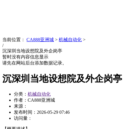
News
文化品牌
当前位置：
CA888亚洲城
>
机械自动化
>
/
沉深圳当地设想院及外企岗亭
暂时没有内容信息显示
请先在网站后台添加数据记录。
沉深圳当地设想院及外企岗亭
分类：
机械自动化
作者：CA888亚洲城
来源：
发布时间：
2026-05-29 07:46
访问量：
【概要描述】