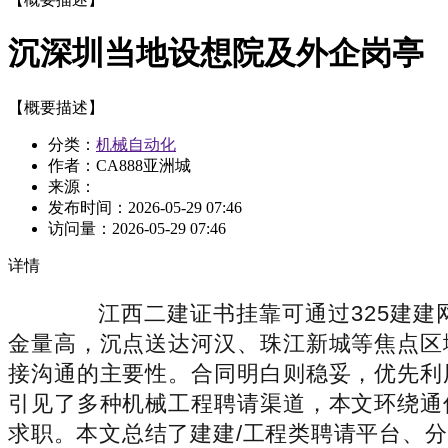
沉深圳当地设想院及外企岗亭
【概要描述】
分类：
机械自动化
作者：CA888亚洲城
来源：
发布时间：
2026-05-29 07:46
访问量：
2026-05-29 07:46
详情
江西二建证书挂靠可通过325建建网
金量高，沉点送达河汉、珠江新城等焦点区
接沟通的主要性。合同明白则稳妥，优先利
引见了多种机械工程聘请渠道，本文环绕通
求职。本文总结了建建/工程类聘请平台、