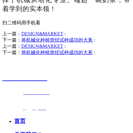
着学到的实本领！
扫二维码用手机看
上一篇：
DESIGN&MARKET
:
下一篇：
将机械化种植曾经试种成功的大葱
:
上一篇：
DESIGN&MARKET
:
下一篇：
将机械化种植曾经试种成功的大葱
:
销售热线
0523-87590811
联系电话：
0523-87590811
传真号码：0523-87686463
邮箱地址：
nj@jsnj.com
首页