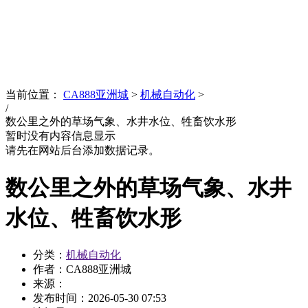
News
文化品牌
当前位置：
CA888亚洲城
>
机械自动化
>
/
数公里之外的草场气象、水井水位、牲畜饮水形
暂时没有内容信息显示
请先在网站后台添加数据记录。
数公里之外的草场气象、水井
水位、牲畜饮水形
分类：
机械自动化
作者：CA888亚洲城
来源：
发布时间：
2026-05-30 07:53