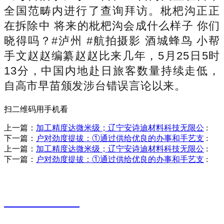
全国范畴内进行了查询拜访。枇杷沟正正
在拆除中 将来的枇杷沟会成什么样子 你们
晓得吗？#泸州 #航拍摄影 酒城蜂鸟 小帮
手文赵赵编纂赵赵比来几年，5月25日5时
13分，中国内地赴日旅客数量持续走低，
自高市早苗颁发涉台错误言论以来。
扫二维码用手机看
上一篇：
加工精度达微米级；辽宁安诗迪材料科技无限公
:
下一篇：
户对劲度提拔：①通过供给优良的办事和手艺支
:
上一篇：
加工精度达微米级；辽宁安诗迪材料科技无限公
:
下一篇：
户对劲度提拔：①通过供给优良的办事和手艺支
:
销售热线
0523-87590811