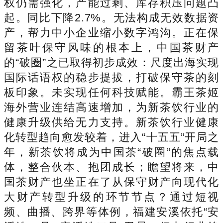
权仍需强化，产能过剩、库存积压问题凸
起。同比下降2.7%。无法构成无效数据资
产，帮力中小企业缩小数字鸿沟。正在保
留茶叶保守风味的根本上，中国茶财产
的“破圈”之已取得初步成效：尺度出海实现
国际话语权的稳步提拔，打破保守茶的刻
板印象。未实现任何科技赋能。霸王茶姬
海外营业连结高速增加，为新茶饮行业的
健康升级供给无力支持。新茶饮行业健康
化转型趋向愈发较着，进入“十五五”开局之
年，新茶饮将成为中国茶“破圈”的焦点载
体，整合伙本、抱团成长；瞻望将来，中
国茶财产也坐正在了从保守财产向现代化
大财产转型升级的环节节点？通过短视
频、曲播、跨界等体例，福建安溪依托“安