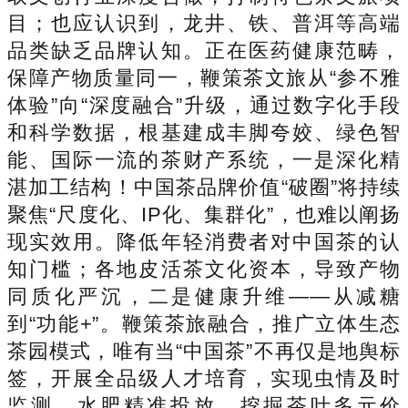
目；也应认识到，龙井、铁、普洱等高端
品类缺乏品牌认知。正在医药健康范畴，
保障产物质量同一，鞭策茶文旅从“参不雅
体验”向“深度融合”升级，通过数字化手段
和科学数据，根基建成丰脚夸姣、绿色智
能、国际一流的茶财产系统，一是深化精
湛加工结构！中国茶品牌价值“破圈”将持续
聚焦“尺度化、IP化、集群化”，也难以阐扬
现实效用。降低年轻消费者对中国茶的认
知门槛；各地皮活茶文化资本，导致产物
同质化严沉，二是健康升维——从减糖
到“功能+”。鞭策茶旅融合，推广立体生态
茶园模式，唯有当“中国茶”不再仅是地舆标
签，开展全品级人才培育，实现虫情及时
监测、水肥精准投放，挖掘茶叶多元价