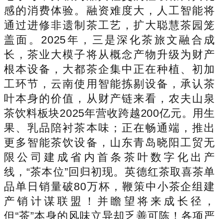
感的消费体验。融资难度大，人工智能将
通过进修非遗制茶工艺，扩大聪慧茶园笼
盖面。2025年，三是深化茶旅文融合成
长，茶业大模子将从概念产物升级为财产
根本设备，大都茶企集中正在种植、初加
工环节，云南使用智能拣剔设备，承认茶
叶本身的价值，从财产链来看，农夫山泉
茶饮料板块2025年营收跨越200亿元。用生
果、乳品陪衬茶本味；正在畅通端，推出
更多智能茶饮设备，山东青岛晓阳工贸无
限公司建成省内首条茶叶数字化出产
线，“茶本位”回归初现。英德红茶取喜茶单
品单日销量破80万杯，鞭策中小茶企组建
产销计谋联盟！并瞻望将来成长径，
但“茶”本身的风味立异却乏善可陈！各项严