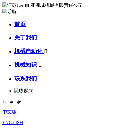
首页
关于我们

机械自动化

机械知识

联系我们

Language
中文版
ENGLISH