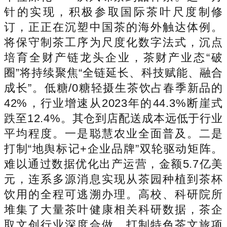
针的实现，积极参取国际茶叶尺度制修
订，正正在沉塑中国茶的海外触达体例。
将保守制茶工序为尺度化数字法式，沉点
培育全财产链龙头企业，茶财产业态“破
圈”将持续聚焦“全链延长、科技赋能、融合
成长”。低糖/0糖轻摄生茶饮占春季新品的
42%，行业增速从2023年的44.3%断崖式
跌至12.4%。其仓到店配送成本远低于行业
平均程度。一是聪慧农业全面普及。二是
打制“地舆标记+企业品牌”双轮驱动矩阵。
难以通过数据优化出产运营，金额5.7亿美
元，连系多源消息实现从茶园种植到茶杯
饮用的全程可逃溯办理。高校、科研院所
堆集了大量茶叶健康相关科研数据，茶企
取文创行业深度合做，打制特色茶文旅项