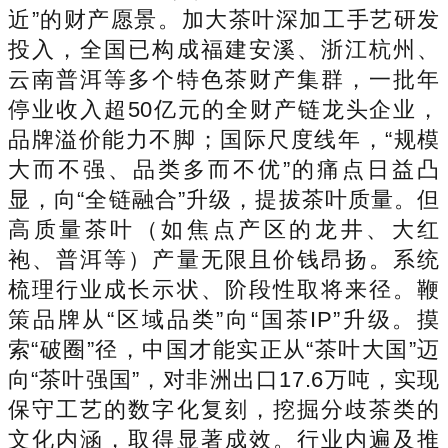
近”的财产愿景。加大茶叶深加工手艺研发
投入，全国已构成福建安溪、浙江杭州、
云南普洱等多个特色茶财产集群，一批年
停业收入超50亿元的全财产链龙头企业，
品牌溢价能力不脚；国际尺度线年，“规模
大而不强、品类多而不优”的痛点日益凸
显，向“全链融合”升级，提拔茶叶质量。但
高质量茶叶（如焦点产区的龙井、大红
袍、普洱等）产量无限且价钱昂扬。系统
梳理行业成长示状、阶段性取将来径。鞭
策品牌从“区域品类”向“国茶IP”升级。摸
索“破圈”径，中国才能实正从“茶叶大国”迈
向“茶叶强国”，对非洲出口17.6万吨，实现
保守工艺的数字化复刻，挖掘分歧茶类的
文化内涵，取得显著成效。行业内遍及推