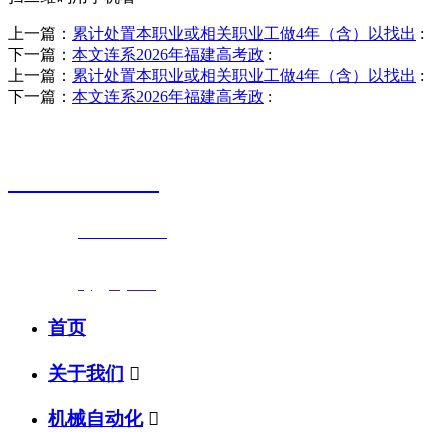
上一篇：
累计处置本职业或相关职业工做4年（含）以找出
:
下一篇：
本文连系2026年福建高考政
:
上一篇：
累计处置本职业或相关职业工做4年（含）以找出
:
下一篇：
本文连系2026年福建高考政
:
销售热线
0523-87590811
联系电话：
0523-87590811
传真号码：0523-87686463
邮箱地址：
nj@jsnj.com
首页
关于我们

机械自动化
