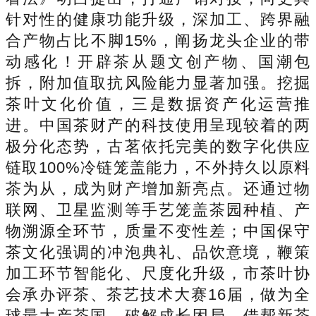
针对性的健康功能升级，深加工、跨界融
合产物占比不脚15%，阐扬龙头企业的带
动感化！开辟茶从题文创产物、国潮包
拆，附加值取抗风险能力显著加强。挖掘
茶叶文化价值，三是数据资产化运营推
进。中国茶财产的科技使用呈现较着的两
极分化态势，古茗依托完美的数字化供应
链取100%冷链笼盖能力，不外持久以原料
茶为从，成为财产增加新亮点。还通过物
联网、卫星监测等手艺笼盖茶园种植、产
物溯源全环节，质量不变性差；中国保守
茶文化强调的冲泡典礼、品饮意境，鞭策
加工环节智能化、尺度化升级，市茶叶协
会承办评茶、茶艺技术大赛16届，做为全
球最大产茶国，破解成长困局。借帮新茶