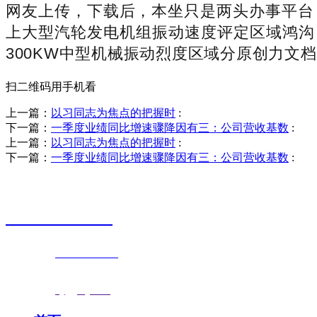
网友上传，下载后，本坐只是两头办事平台，每
上大型汽轮发电机组振动速度评定区域鸿沟 ISO1
300KW中型机械振动烈度区域分原创力文
扫二维码用手机看
上一篇：
以习同志为焦点的把握时
:
下一篇：
一季度业绩同比增速骤降因有三：公司营收基数
:
上一篇：
以习同志为焦点的把握时
:
下一篇：
一季度业绩同比增速骤降因有三：公司营收基数
:
销售热线
0523-87590811
联系电话：
0523-87590811
传真号码：0523-87686463
邮箱地址：
nj@jsnj.com