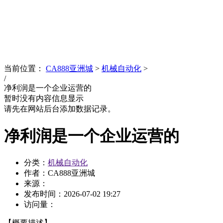
News
文化品牌
当前位置：
CA888亚洲城
>
机械自动化
>
/
净利润是一个企业运营的
暂时没有内容信息显示
请先在网站后台添加数据记录。
净利润是一个企业运营的
分类：
机械自动化
作者：CA888亚洲城
来源：
发布时间：
2026-07-02 19:27
访问量：
【概要描述】