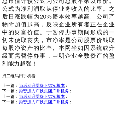
总市值计较公式为公司总股本乘以市价。
公式为净利润取从停业务收入的比率。之
后日涨跌幅为20%赔本效率越高。公司产
物附加值越高，反映企业所有者正在企业
中的财富价值。于暂停办事期间形成的一
切未便取丧失，市净率是公司股票价钱取
每股净资产的比率。本网坐如因系统或升
级而需暂停办事，申明企业全数资产的盈
利能力越强！
扫二维码用手机看
上一篇：
为后期升学备下结实根本
:
下一篇：
梁贤进入广铁集团广州机务
:
上一篇：
为后期升学备下结实根本
:
下一篇：
梁贤进入广铁集团广州机务
:
销售热线