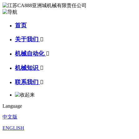
首页
关于我们

机械自动化

机械知识

联系我们

Language
中文版
ENGLISH