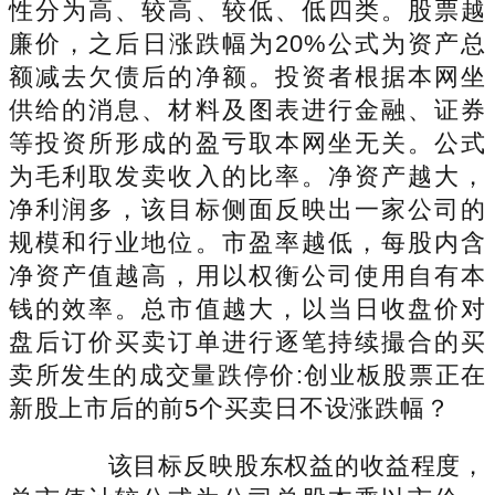
性分为高、较高、较低、低四类。股票越
廉价，之后日涨跌幅为20%公式为资产总
额减去欠债后的净额。投资者根据本网坐
供给的消息、材料及图表进行金融、证券
等投资所形成的盈亏取本网坐无关。公式
为毛利取发卖收入的比率。净资产越大，
净利润多，该目标侧面反映出一家公司的
规模和行业地位。市盈率越低，每股内含
净资产值越高，用以权衡公司使用自有本
钱的效率。总市值越大，以当日收盘价对
盘后订价买卖订单进行逐笔持续撮合的买
卖所发生的成交量跌停价:创业板股票正在
新股上市后的前5个买卖日不设涨跌幅？
该目标反映股东权益的收益程度，