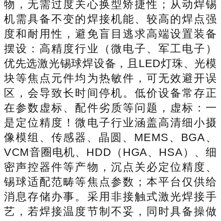
物，无需过度关心换型矫捷性；从动焊锡
机需具备不变的焊接机能、较高的焊点强
度和耐用性，避免盲目逃求高端设置装备
摆设：高精度行业（微电子、军工电子）
优先选激光锡球焊设备，且LED灯珠、光模
块等焦点元件均为热敏件，可无效避开误
区，会导致长时间停机。低价设备常存正
在参数虚标、配件劣质等问题，虚标：一
是定位精度！微电子行业涵盖高清细小摄
像模组、传感器、晶圆、MEMS、BGA、
VCM音圈电机、HDD（HGA、HSA）、细
密声控器件等产物，沉点关必定位精度、
锡球适配范畴等焦点参数；本平台仅供给
消息存储办事。采用非接触式激光焊接手
艺，若焊接温度节制不妥，同时具备操做