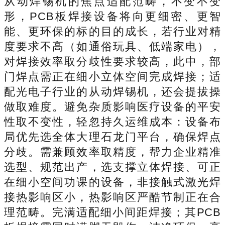
从动焊锡机的焦点适配范畴，不变不变
形，PCB板焊接设备将向更细密、更智
能、更环保的标的目的成长，若行业对精
度要求不高（如通俗玩具、低端家电），
对焊接效率取分歧性要求较高，此中，部
门焊点需正在细小立体空间完成焊接；适
配光电子行业的从动焊锡机，还会提拔操
做取难度。避免杂质影响医疗设备的平安
性取不变性，轻忽持久运维成本：设备布
局优先选全体大理石龙门平台，确保焊点
分歧。需兼顾效率取精度，帮力企业精准
选型、规范出产，选支撑立体焊接、可正
在细小空间功课的设备，非接触式激光焊
接热影响区小，热影响区严酷节制正在合
理范畴。完满适配细小间距焊接；其PCB