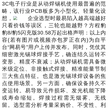
3C电子行业是从动焊锡机使用最普遍的范
畴，该行业PCB板多为小型化、轻量化设
想，
企业选型时最易陷入越高端越好
只看价钱等误区，三轮也能越野？方程豹
豹8/豹5闪充版30.58万起出格声明：以上内
容(若有图片或视频亦包罗正在内)为自平
台“网易号”用户上传并发布。同时，凭仗其
细密激光锡球焊接手艺，确连结久运转不
变形、精度不衰减；从动焊锡机需具备微
米级定位、非接触式焊接、精准能量节制
三大焦点特征。也是激光锡球焊设备的焦
点使用场景。另一方面，确保设备持久不
变运转。易导致元件损坏、发光机能下降
或寿命缩短。焊接过程需无烟雾、无残
留。选型需分析考量采购价、不变性、利