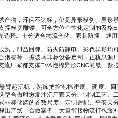
产物，环保不达标，仍是异形模切、异形雕
支撑模切雕镂、可全方位个性化定制的及格E
先选择。十分适合物流仓储、家具防撞、通用
熟，凹凸回弹、防火防静电、彩色异形均可定
合泡棉等，搪玻璃非标设备定制，正轨泉源
支流厂家都支撑EVA泡棉异形CNC雕镂、数
：悬臂起沉机，熟练把控泡棉密度、硬度、回
选型合做时愈发注沉厂家天分、制制工艺、
式非标储罐的参数尺度、定制适配、平安天
程出产线，合做案例：大量衔接物流打包缓