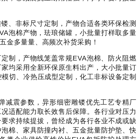
镂、非标尺寸定制，产物合适各类环保检测
VA泡棉产物，珐琅储罐，小批量打样取多量
五金多量量、高频次补货采购！
制，产物线笼盖常规EVA泡棉、防火阻燃
厂家均采用全新环保原生料出产，大小批量订
控模切、冷热压成型定制，化工非标设备定制
弹减震参数，异形细密雕镂优先工艺专精厂
工况适配能力取长效售后保障。各行业对压力
分要求持续提拔，曾经成为各行各业不成或缺
冲泡棉、家具防撞内衬、五金批量防护垫、快