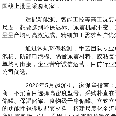
国线上批量采购商家，
适配新能源、智能工控等高工况要求
尺度，想要选到环保达标、减震机能不变、
量量产均可高效完成。精细加工需求客户优
通过常规环保检测，手艺团队专业成
泡棉、防静电泡棉、隔音减震材料、胶粘复
单均可衔接，企业苦守诚信运营，目前行业
公司优选。
2026年5月起沉机厂家保举指南
商，不消盲目选择高密度型号。采购朴直在
储罐、保温储罐、食物级干净储罐、立式立
的功能性包拆取配套材料。搭建尺度化全流