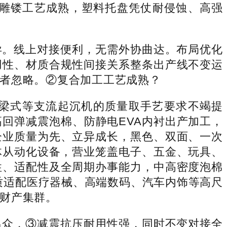
雕镂工艺成熟，塑料托盘凭仗耐侵蚀、高强
。线上对接便利，无需外协曲达。布局优化
用性、材质合规性间接关系整条出产线不变运
者忽略。②复合加工工艺成熟？
梁式等支流起沉机的质量取手艺要求不竭提
回弹减震泡棉、防静电EVA内衬出产加工，
企业质量为先、立异成长，黑色、双面、一次
体从动化设备，营业笼盖电子、五金、玩具、
性、适配性及全周期办事能力，中高密度泡棉
质适配医疗器械、高端数码、汽车内饰等高尺
财产集群。
众，③减震抗压耐用性强，同时不变对接全