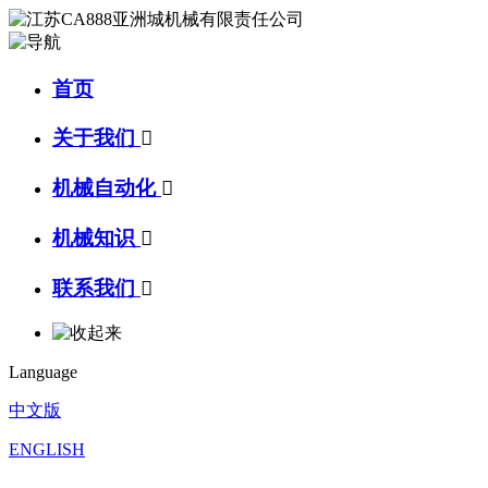
首页
关于我们

机械自动化

机械知识

联系我们

Language
中文版
ENGLISH