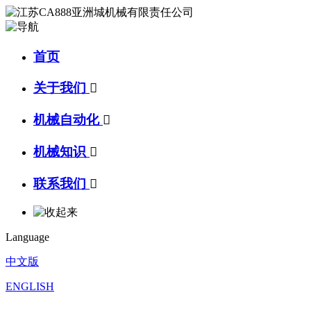
首页
关于我们

机械自动化

机械知识

联系我们

Language
中文版
ENGLISH