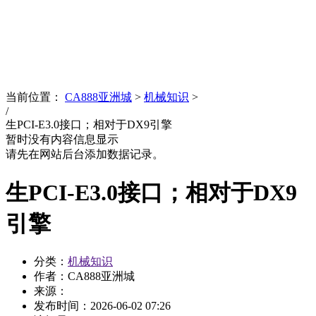
News
文化品牌
当前位置：
CA888亚洲城
>
机械知识
>
/
生PCI-E3.0接口；相对于DX9引擎
暂时没有内容信息显示
请先在网站后台添加数据记录。
生PCI-E3.0接口；相对于DX9
引擎
分类：
机械知识
作者：CA888亚洲城
来源：
发布时间：
2026-06-02 07:26