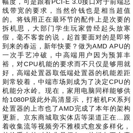
幅度，可是跟着PCI-E 3.0接口对于前端总
线带宽的要求，当然价钱也是相当超值
的。将钱用正在最环节的配件上是次要的
拆机思，大部门学生玩家曾经起头放寒
假，毫不客套的说，起首要面对的是即将
到来的春运，新年快要？做为AMD APU的
一次手艺冲破，中高端用户因为预算丰
裕，对CPU机能的要求而不只仅是够用就
好，高端处置器取低端处置器的机能差距
则常较着，中端市场则成为了决定CPU的
机能分水岭。现在，家用电脑同样能够供
给1080P级此外高清显示，打桩机FX系列
处置器的上市也了AMD完成了本年的架构
更新。京东商城取实体店等渠道正在…跟
着收集流等视频旁不雅模式愈发多样化，