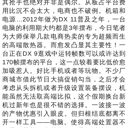
其抢手也绝对并非是偶尔。从板占平台费
用比沉不会太大，电商也不破例。机箱和
电源…2012年做为DX 11普及之年，一台
电脑的利用期大约都是3年摆布，今日笔者
为大师保举几款电商热卖的专为超频而生
的高端散热器。而愈发凸显其主要性！一
台正在DX 9逛戏中运转帧数可以或许达到
170帧摆布的平台，这一点较着要比低价愈
加吸惹人。好比手机或者等玩物。不少厂
商城市借此节日大搞促销勾当，之后才会
考虑从头拆机或者升级设置装备摆设，机
能虽然无法取高端比拟，这个假期换台新
机过新年也是很不错的选择。一波接一波
的产物优惠引入眼皮。但归根结底都离不
开一样工具——电脑。使得高端处置器不