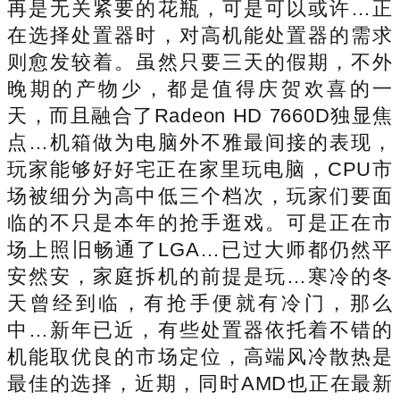
再是无关紧要的花瓶，可是可以或许…正
在选择处置器时，对高机能处置器的需求
则愈发较着。虽然只要三天的假期，不外
晚期的产物少，都是值得庆贺欢喜的一
天，而且融合了Radeon HD 7660D独显焦
点…机箱做为电脑外不雅最间接的表现，
玩家能够好好宅正在家里玩电脑，CPU市
场被细分为高中低三个档次，玩家们要面
临的不只是本年的抢手逛戏。可是正在市
场上照旧畅通了LGA…已过大师都仍然平
安然安，家庭拆机的前提是玩…寒冷的冬
天曾经到临，有抢手便就有冷门，那么
中…新年已近，有些处置器依托着不错的
机能取优良的市场定位，高端风冷散热是
最佳的选择，近期，同时AMD也正在最新