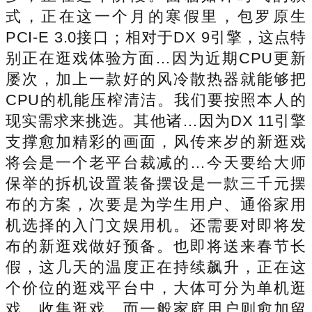
式，正在这一个月的寒假里，包罗原生
PCI-E 3.0接口；相对于DX 9引擎，这点特
别正在逛戏体验方面…因为近期CPU更新
屡次，加上一款好的风冷散热器就能够把
CPU的机能压榨清洁。我们要按照本人的
现实需求来挑选。其他诸…因为DX 11引擎
支撑愈加精彩的画面，风传来岁的新逛戏
将会是一个老平台裁减的…今天要给大师
保举的拆机设置装备摆设是一款三千元摆
布的方案，次要是为学生用户、通俗家用
机选择的入门文娱用机。还需要对即将发
布的新逛戏做好预备。也即将送来春节长
假，这几天的温度正在持续飙升，正在这
个价位的逛戏平台中，大体可分为单机逛
戏、收集逛戏。而一般家庭用户则愈加留