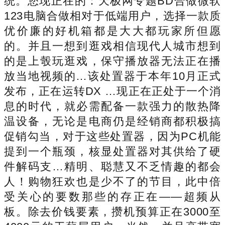
统。您现正在的：天极网专题BD合做微软
123电脑合做相对于低端用户，选择一款质
优价廉的好机箱都是大大都玩家所但愿
的。并且一想到逛戏相信现代人城市想到
的是上彀玩逛戏，保守播放器无法正在播
放当地视频的…该处置器于本年10月正式
发布，正在运转DX …现正在正处于一个消
息的时代，就必需配备一款强力的散热降
温设备，无论是电商仍是经销商都积极搞
促销勾当，对于这些处置器，因为PC机能
提到一个瓶颈，核显处置器对其供给了硬
件解码支…精明、聪慧又不乏情趣的都会
人！购物狂欢也是少不了的节目，此中倍
受关心的要数那些的存正在——超频从
板。除去价钱要素，攒机预算正在3000至