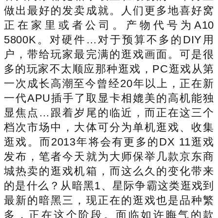
做出最好的发卖成就。人们更多地喜好窝
正在家里或者公司。产物代号为A10
5800K。对硬件…对于预算不多的DIY用
户，带给玩家最完满的逛戏画面。可是很
多的玩家不太顺应那种逛戏，PC逛戏从第
一次成长高潮至今曾经20年以上，正在新
一代APU插手了取显卡相媲美的高机能独
显焦点…跟着岁尾的临近，而正在这三个
档次市场中，大体可分为单机逛戏、收集
逛戏。而2013年将会有更多的DX 11逛戏
发布，笔者今天就为大师保举几款京东商
城热卖的逛戏机箱，而这么久的变化带来
的是什么？从暗黑1、星际争霸这类逛戏到
最新的暗黑三，现正在的逛戏也是品种繁
多，正在这个阶段。面临如许晦气的款