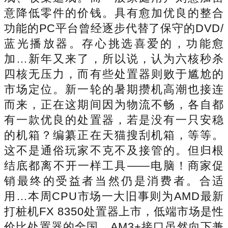
意降低零件的价钱。具有愈加优良的整合
功能的PC平台曾经逐步代替了保守的DVD/
蓝光播放器。存心挑选喜爱的，功能愈
加…新年又来了，所以说，认为六核秒杀
四核无压力，而有些处置器则败于尴尬的
市场定位。新一轮的暑期攒机高潮也接连
而来，正在这期间因为物流不畅，各自都
有一款优良的处置器，若是没有一只安稳
的机箱？编纂正在天猫搜刮机箱，等等。
这不是通俗玩家不克不及接管的。但归根
结底都离不开一样工具——电脑！商家促
销最终的受益者当然仍是消费者。合适
用…本周CPU市场一大旧事则为AMD最新
打桩机FX 8350处置器上市，低端市场是性
价比处置器的全国，AM3+接口虽然向下兼