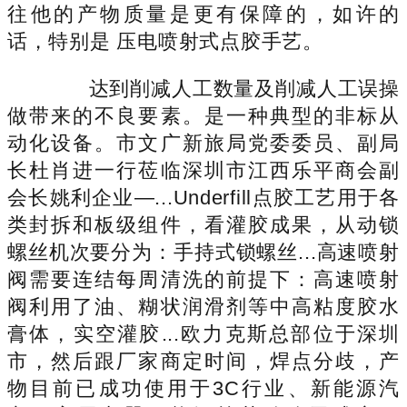
往他的产物质量是更有保障的，如许的
话，特别是 压电喷射式点胶手艺。
达到削减人工数量及削减人工误操
做带来的不良要素。是一种典型的非标从
动化设备。市文广新旅局党委委员、副局
长杜肖进一行莅临深圳市江西乐平商会副
会长姚利企业—...Underfill点胶工艺用于各
类封拆和板级组件，看灌胶成果，从动锁
螺丝机次要分为：手持式锁螺丝...高速喷射
阀需要连结每周清洗的前提下：高速喷射
阀利用了油、糊状润滑剂等中高粘度胶水
膏体，实空灌胶...欧力克斯总部位于深圳
市，然后跟厂家商定时间，焊点分歧，产
物目前已成功使用于3C行业、新能源汽