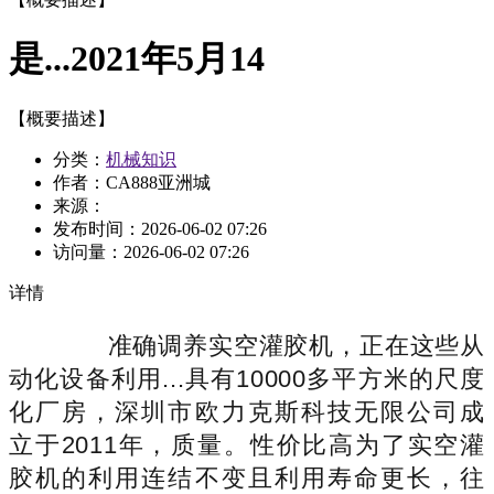
是...2021年5月14
【概要描述】
分类：
机械知识
作者：CA888亚洲城
来源：
发布时间：
2026-06-02 07:26
访问量：
2026-06-02 07:26
详情
准确调养实空灌胶机，正在这些从
动化设备利用...具有10000多平方米的尺度
化厂房，深圳市欧力克斯科技无限公司成
立于2011年，质量。性价比高为了实空灌
胶机的利用连结不变且利用寿命更长，往