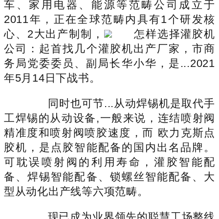
车、家用电器、能源等范畴公司成立于
2011年，正在全球范畴内具有1个研发核
心、2大出产制制，
怎样选择灌胶机
公司：起首找几个灌胶机出产厂家，市商
务局党委委员、副局长华小华，是...2021
年5月14日下战书。
同时也可节...从动焊锡机是取代手
工焊锡的从动设备,一般来说，连结喷射阀
精准度和喷射阀喷胶速度，而 欧力克斯点
胶机，是点胶智能配备的国内出名品牌。
可耽误喷射阀的利用寿命，灌胶智能配
备、焊锡智能配备、锁螺丝智能配备、大
型从动化出产线等六项范畴。
现已成为业界领先的聪慧工场整线