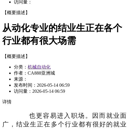
访问量：
【概要描述】
从动化专业的结业生正在各个
行业都有很大场需
【概要描述】
分类：
机械自动化
作者：CA888亚洲城
来源：
发布时间：
2026-05-14 06:59
访问量：
2026-05-14 06:59
详情
也更容易进入职场。因而就业面
广，结业生正在多个行业都有很好的就业