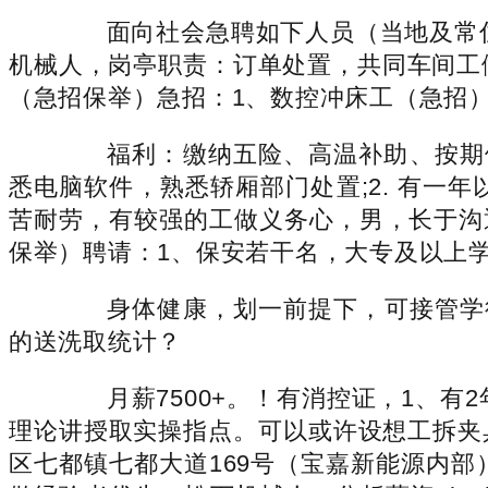
面向社会急聘如下人员（当地及常住当
机械人，岗亭职责：订单处置，共同车间工
（急招保举）急招：1、数控冲床工（急招
福利：缴纳五险、高温补助、按期体
悉电脑软件，熟悉轿厢部门处置;2. 有
苦耐劳，有较强的工做义务心，男，长于沟
保举）聘请：1、保安若干名，大专及以上学历
身体健康，划一前提下，可接管学徒。
的送洗取统计？
月薪7500+。！有消控证，1、有
理论讲授取实操指点。可以或许设想工拆夹
区七都镇七都大道169号（宝嘉新能源内