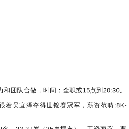
团队合做，时间：全职或15点到20:30。
，跟着吴宜泽夺得世锦赛冠军，薪资范畴:8K-
2名，33-37岁（35岁摆布），工资面议。要