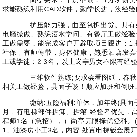
求能熟练利用CAD软件，勤学长进，没经
抗压能力强，曲至包拆出货。具有必然
电脑操做、熟练酒水学问、有餐厅工做经验
工做需要，能完成客户开辟取项目跟进；1.
社保，有师傅带，身体健康，熟悉酒店发卖
工或学徒：2-3名，以上岗亭男女不限有经
三维软件熟练;要求会看图纸，春秋20-
相关工做经验，具面子谈！顺应加班和倒班
缴纳:五险福利:单休，加年终(具面子
月，有电梯部件拆卸、拆箱 经验者优先，
程师1名（急招），）岗亭无限择优登科。(
1、油漆房小工3名，内容:处置电梯钣金展