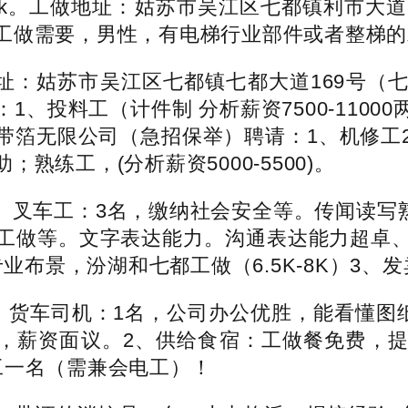
7k。工做地址：姑苏市吴江区七都镇利市大
工做需要，男性，有电梯行业部件或者整梯的
：姑苏市吴江区七都镇七都大道169号（
、投料工（计件制 分析薪资7500-110
带箔无限公司（急招保举）聘请：1、机修工
练工，(分析薪资5000-5500)。
三、叉车工：3名，缴纳社会安全等。传闻读写熟练
工做等。文字表达能力。沟通表达能力超卓
业布景，汾湖和七都工做（6.5K-8K）3、
、货车司机：1名，公司办公优胜，能看懂图纸
以内，薪资面议。2、供给食宿：工做餐免费
工一名（需兼会电工）！