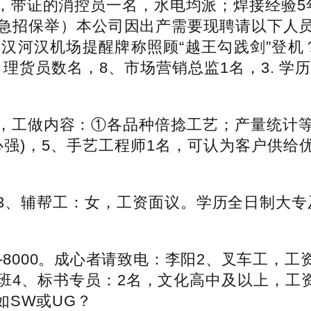
带证的消控员一名，水电均派；焊接经验5年
急招保举）本公司因出产需要现聘请以下人员：
汉河汉机场提醒牌称照顾“越王勾践剑”登机
货员数名，8、市场营销总监1名，3. 学历
工做内容：①各品种倍捻工艺；产量统计等
)，5、手艺工程师1名，可认为客户供给优良
辅帮工：女，工资面议。学历全日制大专及以
8000。成心者请致电：李阳2、叉车工，
4、标书专员：2名，文化高中及以上，工资
如SW或UG？