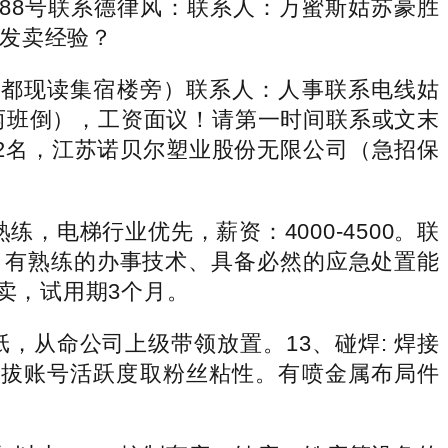
道88号联系德律风：联系人：万蜜斯姑苏豪胜
发卖经验？
七都现读集宿楼旁）联系人：人事联系电线姑
00两班倒），工资面议！请第一时间联系或文末
2名，江苏诺贝尔塑业股份无限公司（急招保
，电梯行业优先，薪资：4000-4500。联
、有熟练的办事技术、具备必然的应急处置能
发卖，试用期3个月。
，从命公司上级带领放置。13、碰焊: 焊接
，提拔账号活跃度取粉丝粘性。有喷金属布局件