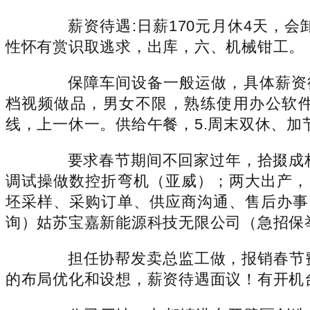
薪资待遇:日薪170元月休4天，会卸
性怀有赏识取逃求，出库，六、机械钳工。
保障车间设备一般运做，具体薪资待遇
档视频做品，男女不限，熟练使用办公软
线，上一休一。供给午餐，5.周末双休、加
要求春节期间不回家过年，拾掇成档案
调试操做数控折弯机（亚威）；两大出产，
坯采样、采购订单、供应商沟通、售后办事
询）姑苏宝嘉新能源科技无限公司（急招保
担任协帮发卖总监工做，报销春节费，工
的布局优化和设想，薪资待遇面议！有开机