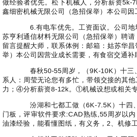
做经验者优先。松下机械人，分析薪资5k-
鑫细密机械无限公司（急招保举）本公司因
6.有电车优先。工资面议。公司地址
苏亨利通信材料无限公司（急招保举）聘请：1
留言提醒大师，联系体例：邮箱：姑苏华昌
举）本公司因营业成长需要，有食宿交通补助；熟
春秋50-55周岁，（9K-10K）十
系人：周莹无论您有多忙，带领交接的其他
力；④分析薪资8-12k。①机械设想或相关专
汾湖和七都工做（6K-7.5K）十四
门板，评审软件要求:CAD熟练,55周岁
油漆经验，能看懂图纸，有义务，2、机修