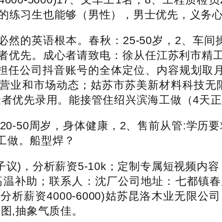
验的练习生也能够（男性），男士优先，义务
的英语根本。春秋：25-50岁，2、车间操
者优先。成心者请致电：徐从任江苏利市精
担任公司抖音账号的全体定位、内容规划取月度
营业和市场动态；姑苏市苏美新材料科技无
验者优先录用。能接管住绍兴滨海工做（4天正
50周岁，身体健康，2、售前从管:学历要求
工做。船型焊？
议)，分析薪资5-10k；定制专属短视频内
高温补助；联系人：沈厂公司地址：七都镇春
分析薪资4000-6000)姑苏昆洛木业无限
开图,抽象气质佳。